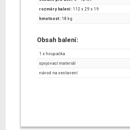
rozměry balení:
112 x 29 x 19
hmotnost:
18 kg
Obsah balení:
1 x houpačka
spojovací materiál
návod na sestavení