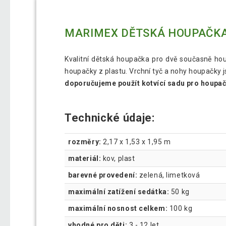
MARIMEX DĚTSKÁ HOUPAČK
Kvalitní dětská houpačka pro dvě současně houp
houpačky z plastu. Vrchní tyč a nohy houpačky js
doporučujeme použít kotvící sadu pro houpa
Technické údaje:
rozměry:
2,17 x 1,53 x 1,95 m
materiál:
kov, plast
barevné provedení:
zelená, limetková
maximální zatížení sedátka:
50 kg
maximální nosnost celkem:
100 kg
vhodné pro děti:
3 - 12 let