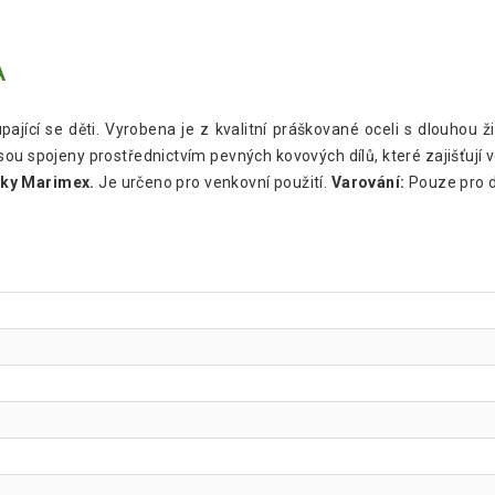
A
ající se děti. Vyrobena je z kvalitní práškované oceli s dlouhou 
ou spojeny prostřednictvím pevných kovových dílů, které zajišťují ve
čky Marimex.
Je určeno pro venkovní použití.
Varování:
Pouze pro d