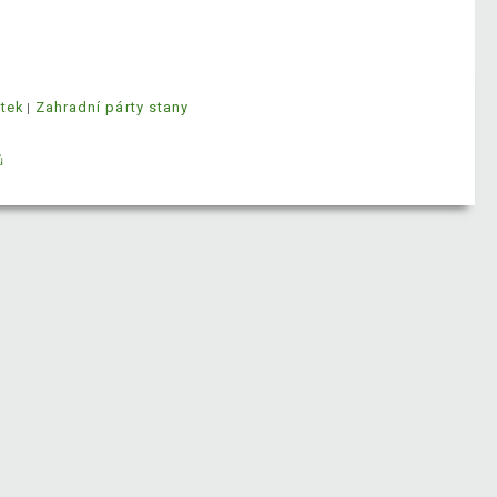
ytek
Zahradní párty stany
ů