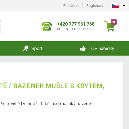
Přihlášení
Registrace
0
+420 777 961 768
PO - PÁ, 08:00 - 16:00
Sport
TOP nabídky
TĚ / BAZÉNEK MUŠLE S KRYTEM,
 Pískoviště lze použít také jako malinký bazének