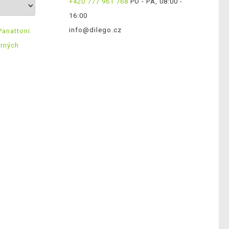
+420 777 961 768
PO - PÁ, 08:00 -
16:00
info@dilego.cz
Panattoni
ěrných