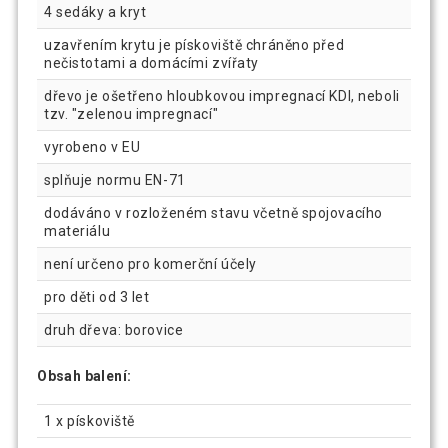
4 sedáky a kryt
uzavřením krytu je pískoviště chráněno před
nečistotami a domácími zvířaty
dřevo je ošetřeno hloubkovou impregnací KDI, neboli
tzv. "zelenou impregnací"
vyrobeno v EU
splňuje normu EN-71
dodáváno v rozloženém stavu včetně spojovacího
materiálu
není určeno pro komerční účely
pro děti od 3 let
druh dřeva: borovice
Obsah balení:
1 x pískoviště