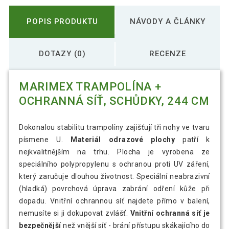
POPIS PRODUKTU
NÁVODY A ČLÁNKY
DOTAZY (0)
RECENZE
MARIMEX TRAMPOLÍNA +
OCHRANNÁ SÍŤ, SCHŮDKY, 244 CM
Dokonalou stabilitu trampolíny zajišťují tři nohy ve tvaru
písmene U.
Materiál odrazové plochy
patří k
nejkvalitnějším na trhu. Plocha je vyrobena ze
speciálního polypropylenu s ochranou proti UV záření,
který zaručuje dlouhou životnost. Speciální neabrazivní
(hladká) povrchová úprava zabrání odření kůže při
dopadu. Vnitřní ochrannou síť najdete přímo v balení,
nemusíte si ji dokupovat zvlášť.
Vnitřní ochranná síť je
bezpečnější
než vnější síť - brání přístupu skákajícího do