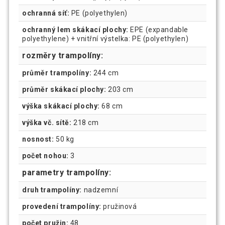
ochranná síť:
PE (polyethylen)
ochranný lem skákací plochy:
EPE (expandable
polyethylene) + vnitřní výstelka: PE (polyethylen)
rozměry trampolíny:
průměr trampolíny:
244 cm
průměr skákací plochy:
203 cm
výška skákací plochy:
68 cm
výška vč. sítě:
218 cm
nosnost:
50 kg
počet nohou:
3
parametry trampolíny:
druh trampolíny:
nadzemní
provedení trampolíny:
pružinová
počet pružin:
48