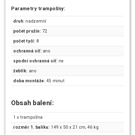
Parametry trampolíny:
druh:
nadzemní
počet pružin:
72
počet tyčí:
8
ochranná síť:
ano
spodní ochranná síť:
ne
žebřík:
ano
doba montáže:
45 minut
Obsah balení:
1 x trampolína
rozměr 1. balíku:
149 x 50 x 21 cm, 46 kg