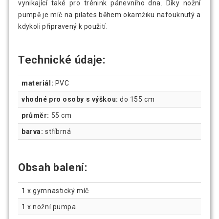
vynikající také pro trénink pánevního dna. Díky nožní
pumpě je míč na pilates během okamžiku nafouknutý a
kdykoli připravený k použití.
Technické údaje:
materiál:
PVC
vhodné pro osoby s výškou:
do 155 cm
průměr:
55 cm
barva:
stříbrná
Obsah balení:
1 x gymnastický míč
1 x nožní pumpa