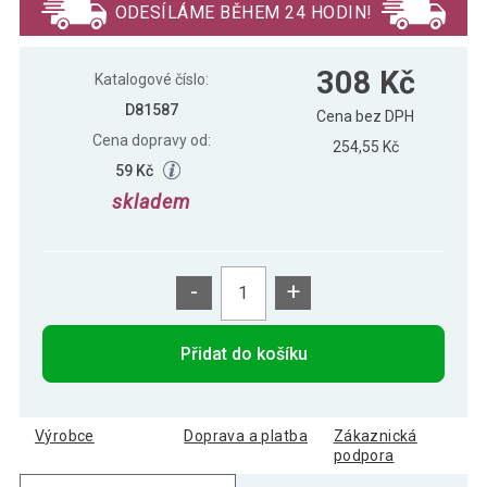
ODESÍLÁME BĚHEM 24 HODIN!
MAXXIVA Gymnastický míč Ø 55 cm s
322 Kč
308 Kč
pumpičkou, červený
Katalogové číslo:
D81587
Cena bez DPH
Cena dopravy od:
MAXXIVA Gymnastický míč Ø 55 cm s
254,55 Kč
322 Kč
pumpičkou, modrý
59 Kč
skladem
-
+
Přidat do košíku
Výrobce
Doprava a platba
Zákaznická
podpora