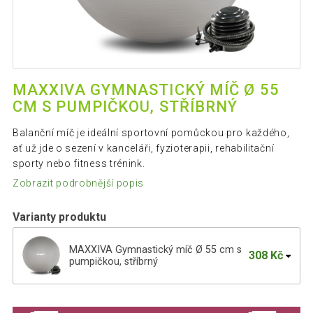
MAXXIVA GYMNASTICKÝ MÍČ Ø 55
CM S PUMPIČKOU, STŘÍBRNÝ
Balanční míč je ideální sportovní pomůckou pro každého,
ať už jde o sezení v kanceláři, fyzioterapii, rehabilitační
sporty nebo fitness trénink.
Zobrazit podrobnější popis
Varianty produktu
MAXXIVA Gymnastický míč Ø 55 cm s
308 Kč
pumpičkou, stříbrný
MAXXIVA Gymnastický míč Ø 55 cm s
322 Kč
pumpičkou, černý