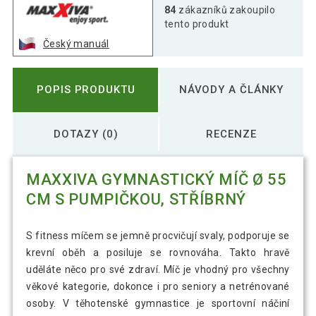
84
zákazníků zakoupilo
tento produkt
Český manuál
POPIS PRODUKTU
NÁVODY A ČLÁNKY
DOTAZY (0)
RECENZE
MAXXIVA GYMNASTICKÝ MÍČ Ø 55
CM S PUMPIČKOU, STŘÍBRNÝ
S fitness míčem se jemně procvičují svaly, podporuje se
krevní oběh a posiluje se rovnováha. Takto hravě
uděláte něco pro své zdraví. Míč je vhodný pro všechny
věkové kategorie, dokonce i pro seniory a netrénované
osoby. V těhotenské gymnastice je sportovní náčiní