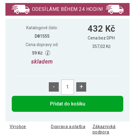
354 Kč
pumpičkou, černý
ODESÍLÁME BĚHEM 24 HODIN!
MAXXIVA Gymnastický míč Ø 85 cm s
431 Kč
432 Kč
pumpičkou, červený
Katalogové číslo:
D81555
Cena bez DPH
Cena dopravy od:
MAXXIVA Gymnastický míč Ø 85 cm s
357,02 Kč
432 Kč
pumpičkou, stříbrný
59 Kč
skladem
-
+
Přidat do košíku
Výrobce
Doprava a platba
Zákaznická
podpora