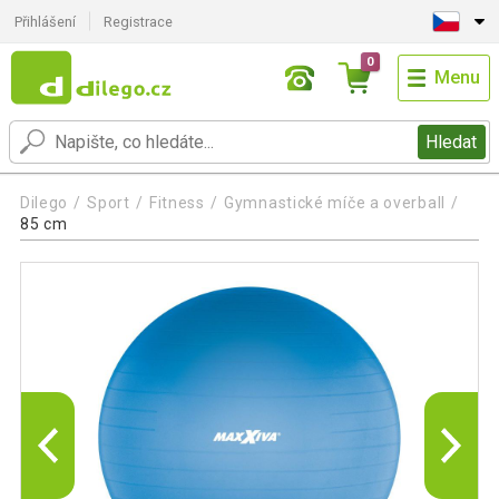
Přihlášení
Registrace
0
Menu
Hledat
Dilego
Sport
Fitness
Gymnastické míče a overball
85 cm