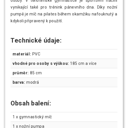
osoby. V těhotenské gymnastice je sportovní náčiní
vynikající také pro trénink pánevního dna. Díky nožní
pumpě je míč na pilates během okamžiku nafouknutý a
kdykoli připravený k použití.
Technické údaje:
materiál:
PVC
vhodné pro osoby s výškou:
185 cm a více
průměr:
85 cm
barva:
modrá
Obsah balení:
1 x gymnastický míč
1 x nožní pumpa