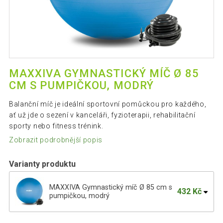
MAXXIVA GYMNASTICKÝ MÍČ Ø 85
CM S PUMPIČKOU, MODRÝ
Balanční míč je ideální sportovní pomůckou pro každého,
ať už jde o sezení v kanceláři, fyzioterapii, rehabilitační
sporty nebo fitness trénink.
Zobrazit podrobnější popis
Varianty produktu
MAXXIVA Gymnastický míč Ø 85 cm s
432 Kč
pumpičkou, modrý
MAXXIVA Gymnastický míč Ø 85 cm s