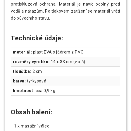
protiskluzová ochrana. Materiál je navíc odolný proti
vodě a nárazům. Po tlakovém zatížení se materiál vrátí
do původního stavu.
Technické údaje:
materiál:
plast EVA s jádrem z PVC
rozměry výrobku:
14 x 33 cm (v x š)
tloušťka:
2 cm
barva:
tyrkysová
hmotnost:
cca 0,9 kg
Obsah balení:
1 x masážní válec