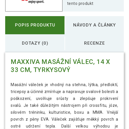
tento produkt
POPIS PRODUKTU
NÁVODY A ČLÁNKY
DOTAZY (0)
RECENZE
MAXXIVA MASÁŽNÍ VÁLEC, 14 X
33 CM, TYRKYSOVÝ
Masážní váleček je vhodný na stehna, lýtka, předloktí,
tricepsy a účinně zmírňuje a napravuje svalové bolesti a
poškození, uvolňuje srůsty a zlepšuje prokrvení
svalů. Je také důležitým nástrojem při crossfitu, józe,
silovém tréninku, kulturistice, boxu a MMA. Vnější
povrch z pěny EVA. Váleček zajišťuje měkký povrch a
ostré udržení tepla. Další velkou výhodou je