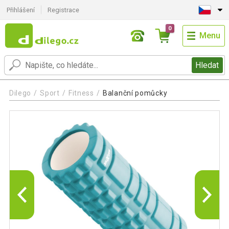
Přihlášení
Registrace
0
Menu
Hledat
Dilego
Sport
Fitness
Balanční pomůcky