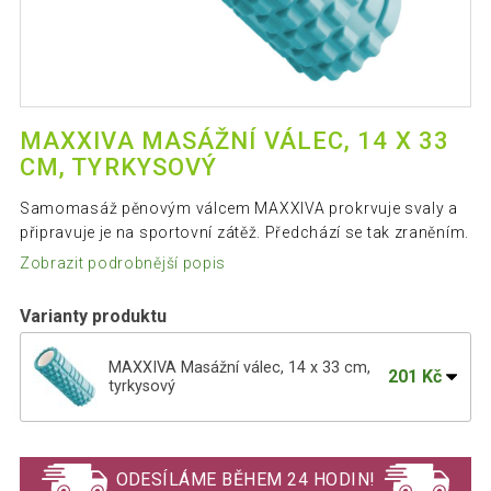
MAXXIVA MASÁŽNÍ VÁLEC, 14 X 33
CM, TYRKYSOVÝ
Samomasáž pěnovým válcem MAXXIVA prokrvuje svaly a
připravuje je na sportovní zátěž. Předchází se tak zraněním.
Zobrazit podrobnější popis
Varianty produktu
MAXXIVA Masážní válec, 14 x 33 cm,
201 Kč
tyrkysový
MAXXIVA Masážní válec, 14 x 33 cm,
171 Kč
černý
ODESÍLÁME BĚHEM 24 HODIN!