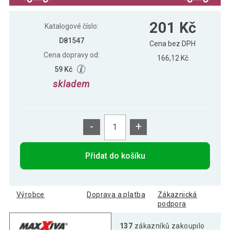
MAXXIVA Masážní válec, 14 x 33 cm,
201 Kč
201 Kč
šedý
Katalogové číslo:
D81547
Cena bez DPH
Cena dopravy od:
166,12 Kč
59 Kč
skladem
-
+
Přidat do košíku
Výrobce
Doprava a platba
Zákaznická
podpora
137
zákazníků zakoupilo