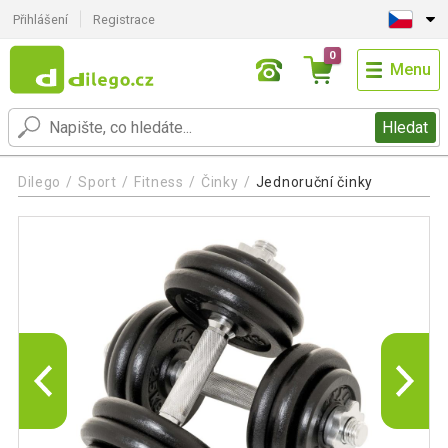
Přihlášení
Registrace
0
Menu
Hledat
Dilego
Sport
Fitness
Činky
Jednoruční činky