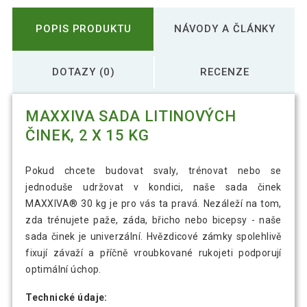
POPIS PRODUKTU
NÁVODY A ČLÁNKY
DOTAZY (0)
RECENZE
MAXXIVA SADA LITINOVÝCH
ČINEK, 2 X 15 KG
Pokud chcete budovat svaly, trénovat nebo se
jednoduše udržovat v kondici, naše sada činek
MAXXIVA® 30 kg je pro vás ta pravá. Nezáleží na tom,
zda trénujete paže, záda, břicho nebo bicepsy - naše
sada činek je univerzální. Hvězdicové zámky spolehlivě
fixují závaží a příčně vroubkované rukojeti podporují
optimální úchop.
Technické údaje: