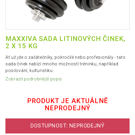
MAXXIVA SADA LITINOVÝCH ČINEK,
2 X 15 KG
Ať už jde o začátečníky, pokročilé nebo profesionály - tato
sada činek nabízí mnoho možností tréninku, například
posilování, kulturistiku.
Zobrazit podrobnější popis
PRODUKT JE AKTUÁLNĚ
NEPRODEJNÝ
DOSTUPNOST: NEPRODEJNÝ