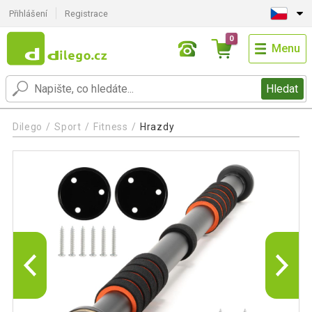
Přihlášení
Registrace
0
Menu
Hledat
Dilego
Sport
Fitness
Hrazdy