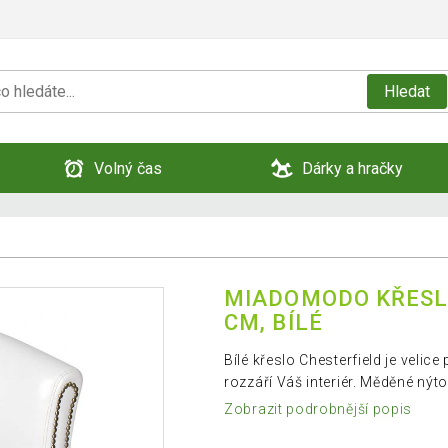
Hledat
Volný čas
Dárky a hračky
MIADOMODO KŘESLO 
CM, BÍLÉ
Bílé křeslo Chesterfield je velic
rozzáří Váš interiér. Měděné nýt
Zobrazit podrobnější popis