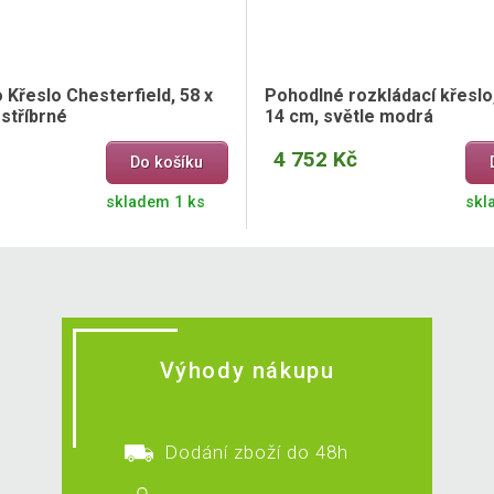
Křeslo Chesterfield, 58 x
Pohodlné rozkládací křeslo,
 stříbrné
14 cm, světle modrá
4 752 Kč
Do košíku
skladem 1 ks
skl
Výhody nákupu
Dodání zboží do 48h