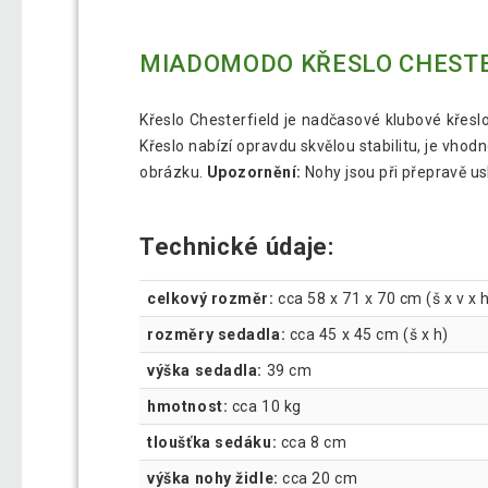
MIADOMODO KŘESLO CHESTERF
Křeslo Chesterfield je nadčasové klubové křesl
Křeslo nabízí opravdu skvělou stabilitu, je vho
obrázku.
Upozornění:
Nohy jsou při přepravě us
Technické údaje:
celkový rozměr:
cca 58 x 71 x 70 cm (š x v x 
rozměry sedadla:
cca 45 x 45 cm (š x h)
výška sedadla:
39 cm
hmotnost:
cca 10 kg
tloušťka sedáku:
cca 8 cm
výška nohy židle:
cca 20 cm