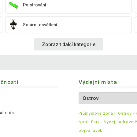
Polstrování
Solární osvětlení
Zobrazit další kategorie
ečnosti
Výdejní místa
ahrada
Průmyslová zóna II Ostrov - 
North Park - Výdej nadrozm
objednávek