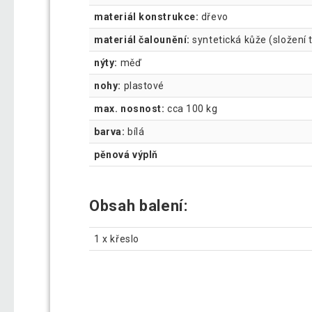
materiál konstrukce:
dřevo
materiál čalounění:
syntetická kůže (složení 
nýty:
měď
nohy:
plastové
max. nosnost:
cca 100 kg
barva:
bílá
pěnová výplň
Obsah balení:
1 x křeslo