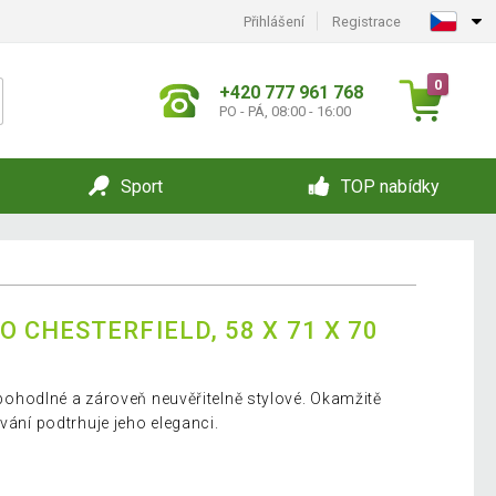
Přihlášení
Registrace
0
+420 777 961 768
PO - PÁ, 08:00 - 16:00
Sport
TOP nabídky
CHESTERFIELD, 58 X 71 X 70
e pohodlné a zároveň neuvěřitelně stylové. Okamžitě
ování podtrhuje jeho eleganci.