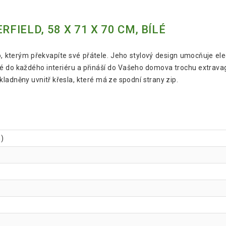
IELD, 58 X 71 X 70 CM, BÍLÉ
o, kterým překvapíte své přátele. Jeho stylový design umocňuje el
dné do každého interiéru a přináší do Vašeho domova trochu extrava
kladněny uvnitř křesla, které má ze spodní strany zip.
h)