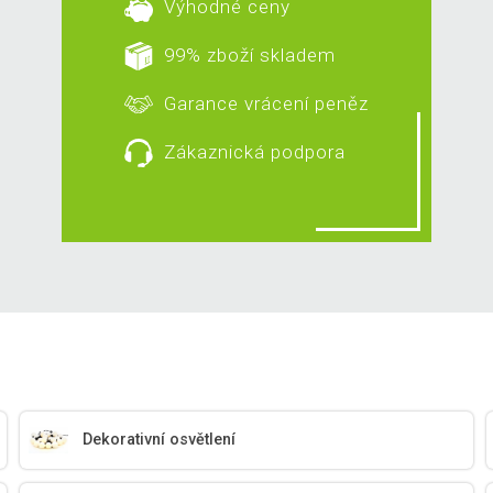
Výhodné ceny
99% zboží skladem
Garance vrácení peněz
Zákaznická podpora
Dekorativní osvětlení