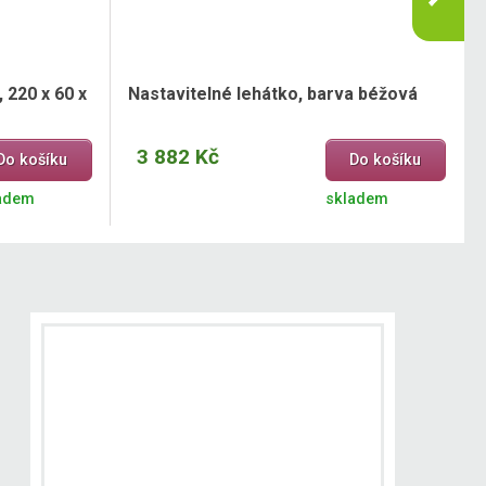
 220 x 60 x
Nastavitelné lehátko, barva béžová
3 882 Kč
Do košíku
Do košíku
adem
skladem