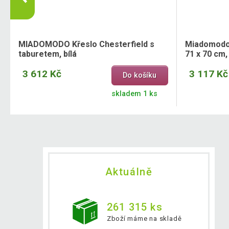
MIADOMODO Křeslo Chesterfield s
Miadomodo 
taburetem, bílá
71 x 70 cm,
3 612 Kč
3 117 Kč
Do košíku
skladem 1 ks
Aktuálně
261 315 ks
Zboží máme na skladě