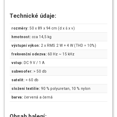
Technické údaje:
rozměry:
50 x 89 x 94 cm (d x š x v)
hmotnost:
cca 14,5 kg
výstupní výkon:
2 x RMS 2 W + 4 W (THD = 10%)
frekvenční odezva:
60 Hz ~ 15 kHz
vstup:
DC 9 V / 1 A
subwoofer:
> 50 db
satelit:
> 60 db
složení textilie:
90 % polyuretan, 10 % nylon
barva:
červená a černá
Obsah balení: