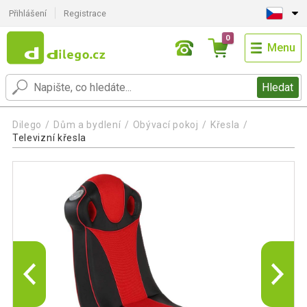
Přihlášení
Registrace
0
Menu
Hledat
Dilego
Dům a bydlení
Obývací pokoj
Křesla
Televizní křesla