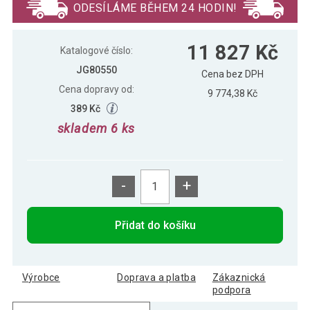
ODESÍLÁME BĚHEM 24 HODIN!
MIADOMODO Sada jídelních židlí,
12 005 Kč
11 827 Kč
šedá, 6 kusů
Katalogové číslo:
JG80550
Cena bez DPH
Cena dopravy od:
9 774,38 Kč
389 Kč
skladem 6 ks
-
+
Přidat do košíku
Výrobce
Doprava a platba
Zákaznická
podpora