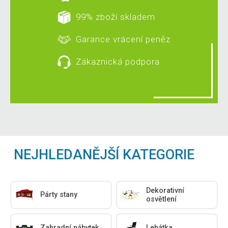
99% zboží skladem
Garance vrácení peněz
Zákaznická podpora
NEJHLEDANĚJŠÍ KATEGORIE
Dekorativní
Párty stany
osvětlení
Zahradní nábytek
Lehátka