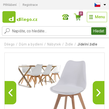
Přihlášení
Registrace
0
Menu
Hledat
Dilego
Dům a bydlení
Nábytek
Židle
Jídelní židle