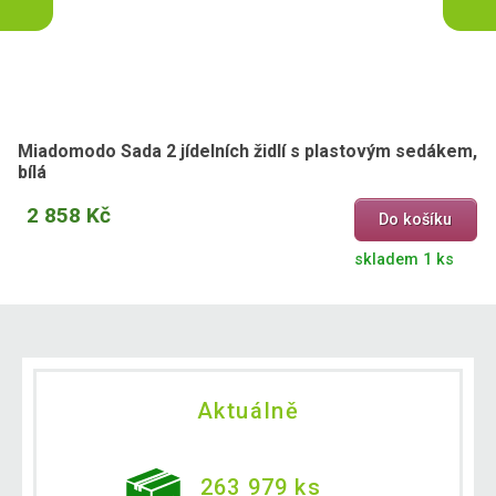
Miadomodo Sada 2 jídelních židlí s plastovým sedákem,
bílá
2 858 Kč
Do košíku
skladem 1 ks
Aktuálně
263 979 ks