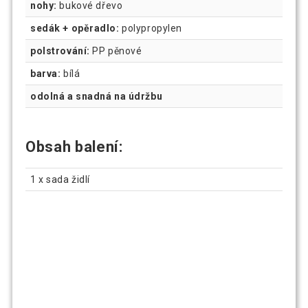
nohy:
bukové dřevo
sedák + opěradlo:
polypropylen
polstrování:
PP pěnové
barva:
bílá
odolná a snadná na údržbu
Obsah balení:
1 x sada židlí