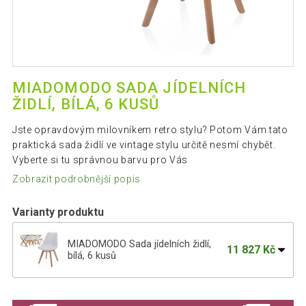
MIADOMODO SADA JÍDELNÍCH
ŽIDLÍ, BÍLÁ, 6 KUSŮ
Jste opravdovým milovníkem retro stylu? Potom Vám tato
praktická sada židlí ve vintage stylu určitě nesmí chybět.
Vyberte si tu správnou barvu pro Vás
Zobrazit podrobnější popis
Varianty produktu
MIADOMODO Sada jídelních židlí,
11 827 Kč
bílá, 6 kusů
MIADOMODO Sada jídelních židlí,
12 047 Kč
černá, 6 kusů