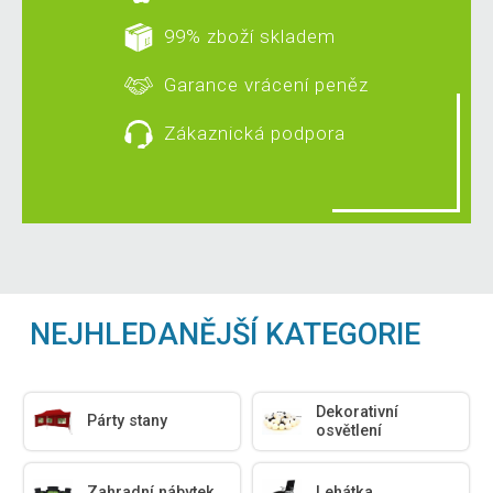
99% zboží skladem
Garance vrácení peněz
Zákaznická podpora
NEJHLEDANĚJŠÍ KATEGORIE
Dekorativní
Párty stany
osvětlení
Zahradní nábytek
Lehátka