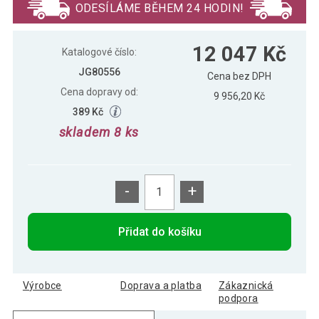
ODESÍLÁME BĚHEM 24 HODIN!
MIADOMODO Sada jídelních židlí,
12 005 Kč
12 047 Kč
šedá, 6 kusů
Katalogové číslo:
JG80556
Cena bez DPH
Cena dopravy od:
9 956,20 Kč
389 Kč
skladem 8 ks
-
+
Přidat do košíku
Výrobce
Doprava a platba
Zákaznická
podpora