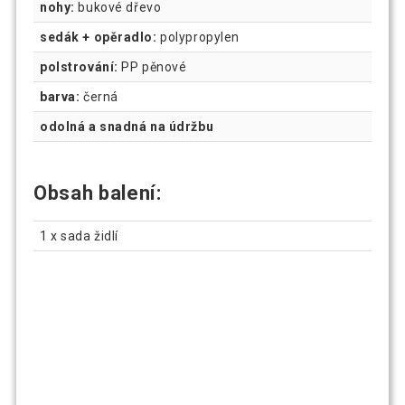
nohy:
bukové dřevo
sedák + opěradlo:
polypropylen
polstrování:
PP pěnové
barva:
černá
odolná a snadná na údržbu
Obsah balení:
1 x sada židlí