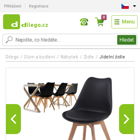
Přihlášení
Registrace
0
Menu
Hledat
Dilego
Dům a bydlení
Nábytek
Židle
Jídelní židle