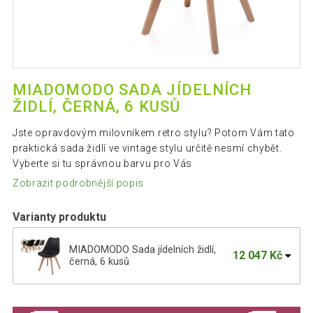
MIADOMODO SADA JÍDELNÍCH
ŽIDLÍ, ČERNÁ, 6 KUSŮ
Jste opravdovým milovníkem retro stylu? Potom Vám tato
praktická sada židlí ve vintage stylu určitě nesmí chybět.
Vyberte si tu správnou barvu pro Vás
Zobrazit podrobnější popis
Varianty produktu
MIADOMODO Sada jídelních židlí,
12 047 Kč
černá, 6 kusů
MIADOMODO Sada jídelních židlí, bílá,
11 827 Kč
6 kusů