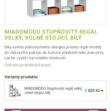
MIADOMODO STUPŇOVITÝ REGÁL
VELKÝ, VOLNĚ STOJÍCÍ, BÍLÝ
Díky svému jednoduchému designu je tento regál vhodný
do obývacího pokoje, do ložnice, předsíně nebo pracovny.
Lze ho využít i na rozdělní místnosti.
Zobrazit podrobnější popis
Varianty produktu
MIADOMODO Stupňovitý regál velký,
1 824 Kč
volně stojící, bílý
MIADOMODO Stupňovitý regál velký,
1 824 Kč
volně stojící, vintage