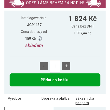
ODESÍLÁME BĚHEM 24 HODIN!
1 824 Kč
Katalogové číslo:
JG91137
Cena bez DPH
Cena dopravy od:
1 507,44 Kč
159 Kč
skladem
-
+
Přidat do košíku
Výrobce
Doprava a platba
Zákaznická
podpora