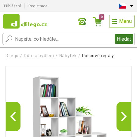
Přihlášení
Registrace
0
Menu
Hledat
Dilego
Dům a bydlení
Nábytek
Policové regály