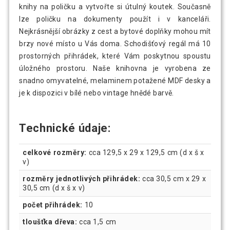
knihy na poličku a vytvořte si útulný koutek. Současně
lze poličku na dokumenty použít i v kanceláři.
Nejkrásnější obrázky z cest a bytové doplňky mohou mít
brzy nové místo u Vás doma. Schodišťový regál má 10
prostorných přihrádek, které Vám poskytnou spoustu
úložného prostoru. Naše knihovna je vyrobena ze
snadno omyvatelné, melaminem potažené MDF desky a
je k dispozici v bílé nebo vintage hnědé barvě.
Technické údaje:
celkové rozměry:
cca 129,5 x 29 x 129,5 cm (d x š x
v)
rozměry jednotlivých přihrádek:
cca 30,5 cm x 29 x
30,5 cm (d x š x v)
počet přihrádek:
10
tloušťka dřeva:
cca 1,5 cm