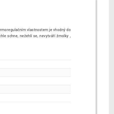
termoregulačním vlastnostem je vhodný do
hle schne, nežehlí se, nevytváří žmolky ,