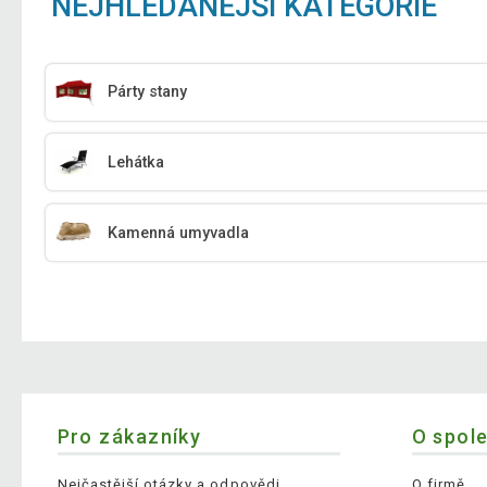
NEJHLEDANĚJŠÍ KATEGORIE
Párty stany
Lehátka
Kamenná umyvadla
Pro zákazníky
O spol
Nejčastější otázky a odpovědi
O firmě