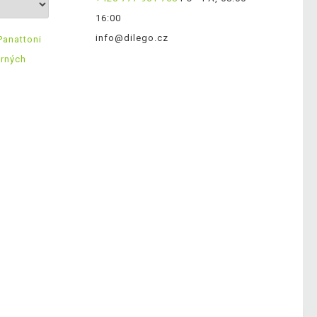
16:00
info@dilego.cz
Panattoni
ěrných