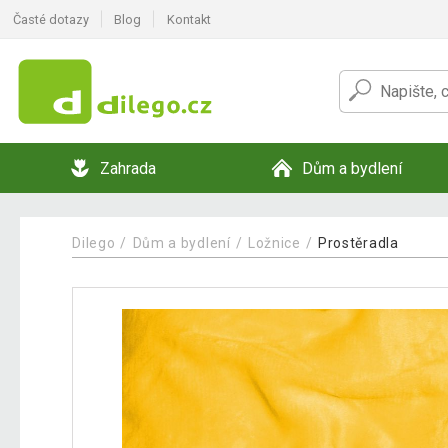
Časté dotazy
Blog
Kontakt
Zahrada
Dům a bydlení
Dilego
Dům a bydlení
Ložnice
Prostěradla