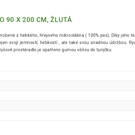
 90 X 200 CM, ŽLUTÁ
vyrobené z hebkého, hřejivého mikrovlákna ( 100% pes). Díky jeho 
ejen svojí jemností, hebkostí , ale také svou snadnou údržbou. Ryc
plyšové prostěradlo je opatřeno gumou všitou do tunýlku.