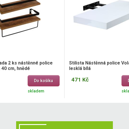
ada 2 ks nástěnné police
Stilista Nástěnná police Vol
, 40 cm, hnědé
lesklá bílá
471 Kč
Do košíku
skladem
skl