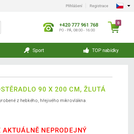
Přihlášení
Registrace
0
+420 777 961 768
PO - PÁ, 08:00 - 16:00
Sport
TOP nabídky
STĚRADLO 90 X 200 CM, ŽLUTÁ
yrobené z hebkého, hřejivého mikrovlákna.
E AKTUÁLNĚ NEPRODEJNÝ