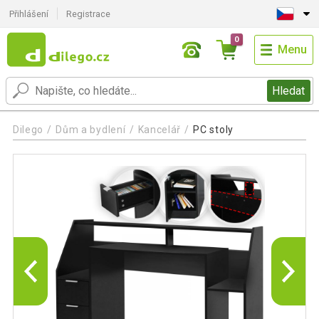
Přihlášení
Registrace
0
Menu
Hledat
Dilego
Dům a bydlení
Kancelář
PC stoly