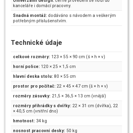
Univerzální design:
černé provedení se hodí do
kanceláře i domácí pracovny.
Snadná montáž:
dodáváno s návodem a veškerým
potřebným příslušenstvím.
Technické údaje
celkové rozměry:
123 × 55 × 90 cm (š × h × v)
horní police:
120 × 25 × 1,5 cm
hlavní deska stolu:
80 × 55 cm
prostor pro počítač:
22 × 45 × 47 cm (š × h × v)
rozměry zásuvky:
21,5 × 36,5 × 13 cm (vnější)
rozměry přihrádky s dvířky:
22 × 31 cm (dvířka), 22
× 40,5 cm (vnitřní dno)
hmotnost:
34 kg
nosnost pracovní desky:
50 kg