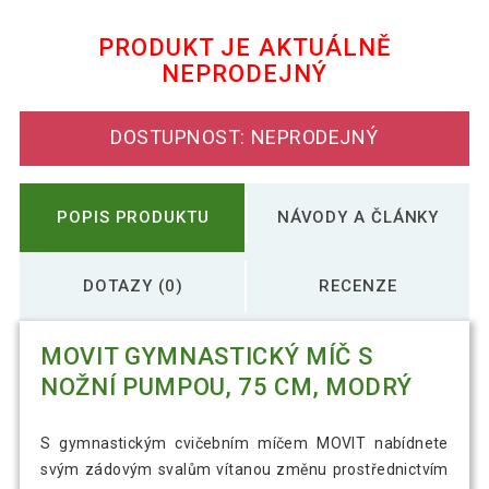
475 Kč
pumpou, 75 cm, černý
PRODUKT JE AKTUÁLNĚ
NEPRODEJNÝ
MOVIT Gymnastický míč s nožní
526 Kč
pumpou, 75 cm, fialový
DOSTUPNOST: NEPRODEJNÝ
POPIS PRODUKTU
NÁVODY A ČLÁNKY
DOTAZY (0)
RECENZE
MOVIT GYMNASTICKÝ MÍČ S
NOŽNÍ PUMPOU, 75 CM, MODRÝ
S gymnastickým cvičebním míčem MOVIT nabídnete
svým zádovým svalům vítanou změnu prostřednictvím