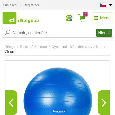
Přihlášení
Registrace
0
Menu
Hledat
Dilego
Sport
Fitness
Gymnastické míče a overball
75 cm