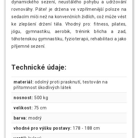
dynamického sezení, neustálého pohybu a udržování
rovnováhy. Páteř je držena ve vzpřímenější poloze na
sedacím míči než na konvenčních židlích, což může vést
ke zlepšení držení těla. Vhodný pro: fitness, pilates,
jógu, gymnastiku, aerobik, trénink břicha a zad,
těhotenskou gymnastiku, fyzioterapii, rehabilitaci a jako
příjemné sezení.
Technické údaje:
materiál:
odolný proti prasknutí, testován na
přítomnost škodlivých látek
nosnost:
500 kg
velikost:
75 cm
barva:
modrý
vhodné pro výšku postavy:
178 - 188 cm