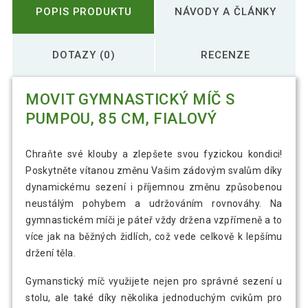
POPIS PRODUKTU
NÁVODY A ČLÁNKY
DOTAZY (0)
RECENZE
MOVIT GYMNASTICKÝ MÍČ S
PUMPOU, 85 CM, FIALOVÝ
Chraňte své klouby a zlepšete svou fyzickou kondici!
Poskytněte vítanou změnu Vašim zádovým svalům díky
dynamickému sezení i příjemnou změnu způsobenou
neustálým pohybem a udržováním rovnováhy. Na
gymnastickém míči je páteř vždy držena vzpřímeně a to
více jak na běžných židlích, což vede celkově k lepšímu
držení těla.
Gymanstický míč využijete nejen pro správné sezení u
stolu, ale také díky několika jednoduchým cvikům pro