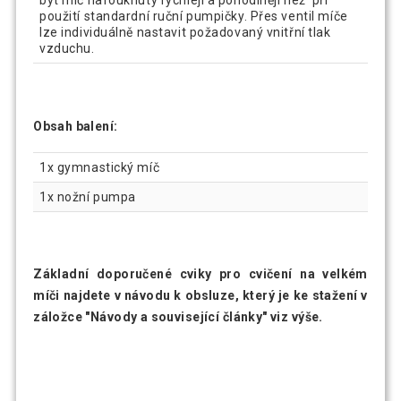
být míč nafouknutý rychleji a pohodlněji než při
použití standardní ruční pumpičky. Přes ventil míče
lze individuálně nastavit požadovaný vnitřní tlak
vzduchu.
Obsah balení:
1x gymnastický míč
1x nožní pumpa
Základní doporučené cviky pro cvičení na velkém
míči najdete v návodu k obsluze, který je ke stažení v
záložce "Návody a související články" viz výše.