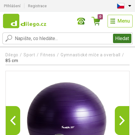
Přihlášení
Registrace
0
Menu
Hledat
Dilego
Sport
Fitness
Gymnastické míče a overball
85 cm