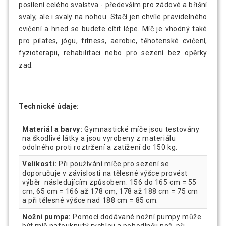
posílení celého svalstva - především pro zádové a břišní
svaly, ale i svaly na nohou. Stačí jen chvíle pravidelného
cvičení a hned se budete cítit lépe. Míč je vhodný také
pro pilates, jógu, fitness, aerobic, těhotenské cvičení,
fyzioterapii, rehabilitaci nebo pro sezení bez opěrky
zad.
Technické údaje:
Materiál a barvy:
Gymnastické míče jsou testovány
na škodlivé látky a jsou vyrobeny z materiálu
odolného proti roztržení a zatížení do 150 kg.
Velikosti:
Při používání míče pro sezení se
doporučuje v závislosti na tělesné výšce provést
výběr následujícím způsobem: 156 do 165 cm = 55
cm, 65 cm = 166 až 178 cm, 178 až 188 cm = 75 cm
a při tělesné výšce nad 188 cm = 85 cm.
Nožní pumpa:
Pomocí dodávané nožní pumpy může