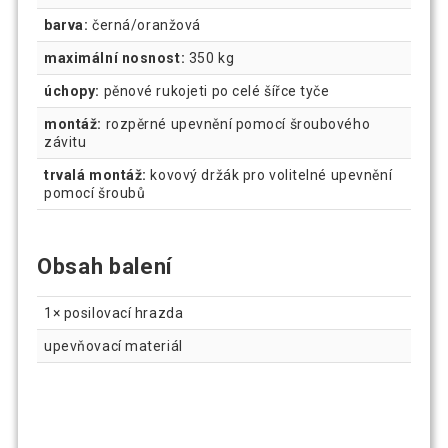
barva:
černá/oranžová
maximální nosnost:
350 kg
úchopy:
pěnové rukojeti po celé šířce tyče
montáž:
rozpěrné upevnění pomocí šroubového
závitu
trvalá montáž:
kovový držák pro volitelné upevnění
pomocí šroubů
Obsah balení
1× posilovací hrazda
upevňovací materiál