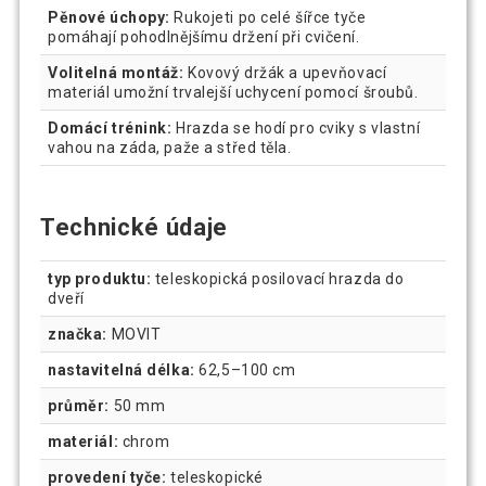
Pěnové úchopy:
Rukojeti po celé šířce tyče
pomáhají pohodlnějšímu držení při cvičení.
Volitelná montáž:
Kovový držák a upevňovací
materiál umožní trvalejší uchycení pomocí šroubů.
Domácí trénink:
Hrazda se hodí pro cviky s vlastní
vahou na záda, paže a střed těla.
Technické údaje
typ produktu:
teleskopická posilovací hrazda do
dveří
značka:
MOVIT
nastavitelná délka:
62,5–100 cm
průměr:
50 mm
materiál:
chrom
provedení tyče:
teleskopické