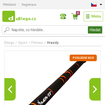
Přihlášení
Registrace
0
Menu
Hledat
Dilego
Sport
Fitness
Hrazdy
POSLEDNÍ KUS