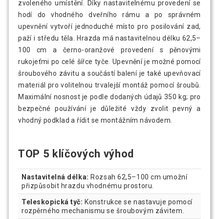
zvoleného umístění. Díky nastavitelnému provedení se
hodí do vhodného dveřního rámu a po správném
upevnění vytvoří jednoduché místo pro posilování zad,
paží i středu těla. Hrazda má nastavitelnou délku 62,5–
100 cm a černo-oranžové provedení s pěnovými
rukojeťmi po celé šířce tyče. Upevnění je možné pomocí
šroubového závitu a součástí balení je také upevňovací
materiál pro volitelnou trvalejší montáž pomocí šroubů.
Maximální nosnost je podle dodaných údajů 350 kg; pro
bezpečné používání je důležité vždy zvolit pevný a
vhodný podklad a řídit se montážním návodem.
TOP 5 klíčových výhod
Nastavitelná délka:
Rozsah 62,5–100 cm umožní
přizpůsobit hrazdu vhodnému prostoru.
Teleskopická tyč:
Konstrukce se nastavuje pomocí
rozpěrného mechanismu se šroubovým závitem.