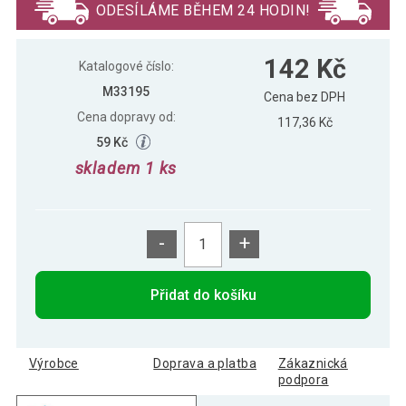
ODESÍLÁME BĚHEM 24 HODIN!
142 Kč
Katalogové číslo:
M33195
Cena bez DPH
Cena dopravy od:
117,36 Kč
59 Kč
skladem 1 ks
-
+
Přidat do košíku
Výrobce
Doprava a platba
Zákaznická
podpora