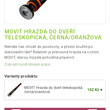
MOVIT HRAZDA DO DVEŘÍ
TELESKOPICKÁ, ČERNÁ/ORANŽOVÁ
Nemáte čas chodit do posilovny, a přesto toužíte po
dokonalém těle? Řešením je přenosná hrazda na cvičení
MOVIT, kterou můžete pohodlně připevnit.
Zobrazit podrobnější popis
Varianty produktu
MOVIT Hrazda do dveří teleskopická,
142 Kč
černá/oranžová
Nastavitelná hrazda do dveří 62,5–100
354 Kč
cm, chrom, 350 kg nos.