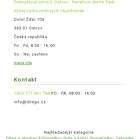
Průmyslová zóna II Ostrov - Panattoni North Park -
Výdej nadrozměrných objednávek
Dolní Žďár 104
363 01 Ostrov
Česká republika
Po - Pá, 8:00 - 16:00
So - Ne, zavřeno
mapa zde
Kontakt
+420 777 961 768
PO - PÁ, 08:00 - 16:00
info@dilego.cz
Nejhledanější kategorie:
Dílna a stavba
Fóliovníky
Grily a krby
Slunečníky
Zahradní