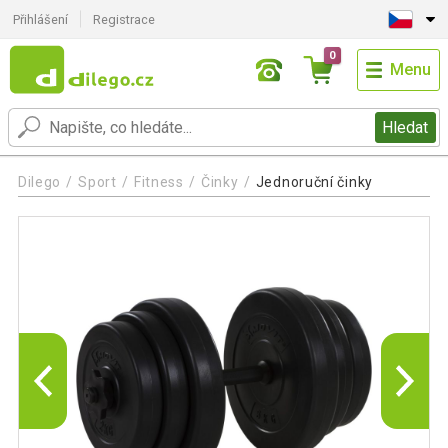
Přihlášení
Registrace
0
Menu
Hledat
Dilego
Sport
Fitness
Činky
Jednoruční činky