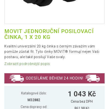
MOVIT JEDNORUČNÍ POSILOVACÍ
ČINKA, 1 X 20 KG
Kvalitní univerzální 20 kg činka s černým závažím vám
pomůže zůstat fit. Tyto činky MOVIT® formují nejen Vaši
postavu, ale také posilují Vaše svaly.
Zobrazit podrobnější popis
ODESÍLÁME BĚHEM 24 HODIN!
1 043 Kč
Katalogové číslo:
M32882
Cena bez DPH
Cena dopravy od:
861,98 Kč