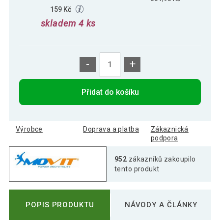
159 Kč
skladem 4 ks
-
+
Přidat do košíku
Výrobce
Doprava a platba
Zákaznická
podpora
952
zákazníků zakoupilo
tento produkt
POPIS PRODUKTU
NÁVODY A ČLÁNKY