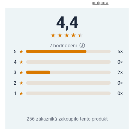
podpora
4,4
7 hodnocení
5
★
5×
4
★
0×
3
★
2×
2
★
0×
1
★
0×
256 zákazníků zakoupilo tento produkt