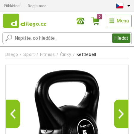
Přihlášení
Registrace
0
Menu
Hledat
Dilego
Sport
Fitness
Činky
Kettlebell