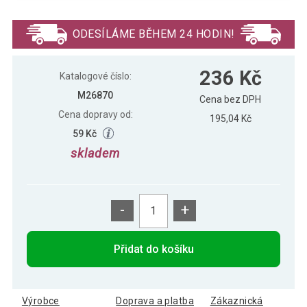
457 Kč
MOVIT Kettlebell činka, 10 kg, černá
ODESÍLÁME BĚHEM 24 HODIN!
559 Kč
MOVIT Kettlebell činka, 12 kg, černá
236 Kč
Katalogové číslo:
M26870
Cena bez DPH
Cena dopravy od:
195,04 Kč
636 Kč
MOVIT Kettlebell činka, 14 kg, černá
59 Kč
skladem
764 Kč
MOVIT Kettlebell činka, 20 kg, černá
-
+
193 Kč
MOVIT Kettlebell činka, 3 kg, černá
Přidat do košíku
375 Kč
MOVIT Kettlebell činka, 8 kg, černá
Výrobce
Doprava a platba
Zákaznická