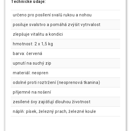
Technické údaje:
určeno pro posílení svalů rukou a nohou
posiluje svalstvo a pomáhá zvýšit vytrvalost
zlepšuje vitalitu a kondici
hmotnost: 2 x 1,5 kg
barva: červená
upnutí na suchý zip
materiál: neopren
odolné proti roztržení (neoprenová tkanina)
příjemné na nošení
zesílené švy zajišťují dlouhou životnost
náplň: písek, železný prach, železné koule