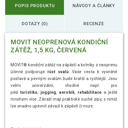
POPIS PRODUKTU
NÁVODY A ČLÁNKY
DOTAZY (0)
RECENZE
MOVIT NEOPRENOVÁ KONDIČNÍ
ZÁTĚŽ, 1,5 KG, ČERVENÁ
MOVIT® kondiční zátěž na zápěstí a kotníky z neoprenu
účinně podporuje
růst svalů
. Vaše cesta k vysněné
postavě a pevným svalům bude kratší a rychlejší. Jsou
velmi univerzální, vhodné např. pro
pěší
turistiku
,
jogging
,
aerobik
,
rehabilitace
a ještě
mnohem více. Závaží mají praktické suché zipy, s nimiž
lze snadno upevnit závaží k zápěstí či noze.