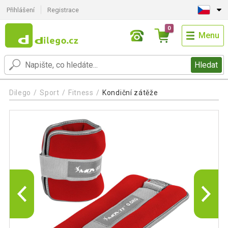
Přihlášení
Registrace
0
Menu
Hledat
Dilego
Sport
Fitness
Kondiční zátěže