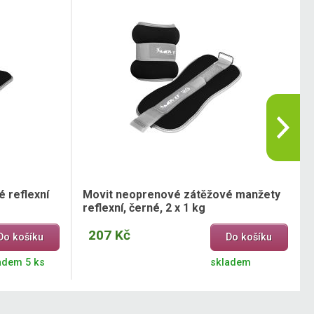
 reflexní
Movit neoprenové zátěžové manžety
reflexní, černé, 2 x 1 kg
207 Kč
Do košíku
Do košíku
adem 5 ks
skladem