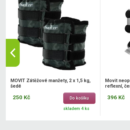
MOVIT Zátěžové manžety, 2 x 1,5 kg,
Movit neop
šedé
reflexní, če
250 Kč
396 Kč
Do košíku
skladem 4 ks