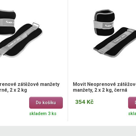
renové zátěžové manžety
Movit Neoprenové zátěžové
rné, 2 x 2 kg
manžety, 2 x 2 kg, černá
354 Kč
Do košíku
skladem 3 ks
skl