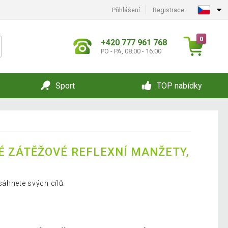
Přihlášení
Registrace
0
+420 777 961 768
PO - PÁ, 08:00 - 16:00
Sport
TOP nabídky
 ZÁTĚŽOVÉ REFLEXNÍ MANŽETY,
sáhnete svých cílů.