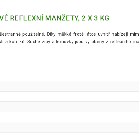
É REFLEXNÍ MANŽETY, 2 X 3 KG
 všestranně použitelné. Díky měkké froté látce uvnitř nabízejí 
 a kotníků. Suché zipy a lemovky jsou vyrobeny z reflexního materi