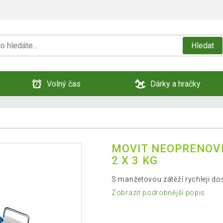
Hledat
Volný čas
Dárky a hračky
MOVIT NEOPRENOVÉ
2 X 3 KG
S manžetovou zátěží rychleji do
Zobrazit podrobnější popis