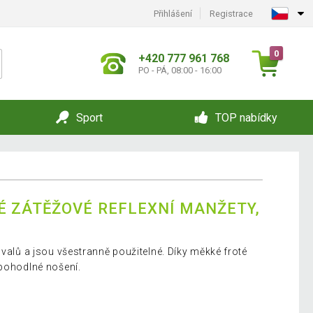
Přihlášení
Registrace
0
+420 777 961 768
PO - PÁ, 08:00 - 16:00
Sport
TOP nabídky
 ZÁTĚŽOVÉ REFLEXNÍ MANŽETY,
svalů a jsou všestranně použitelné. Díky měkké froté
 pohodlné nošení.