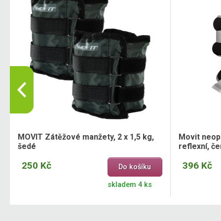
MOVIT Zátěžové manžety, 2 x 1,5 kg,
Movit neop
šedé
reflexní, če
250 Kč
396 Kč
Do košíku
skladem 4 ks