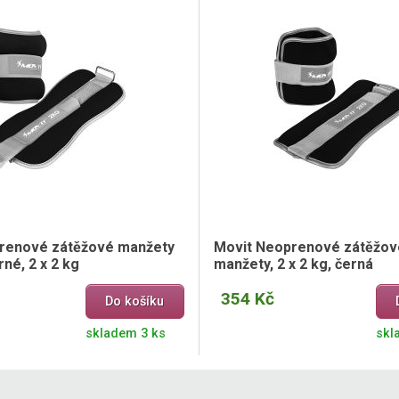
renové zátěžové manžety
Movit Neoprenové zátěžové
rné, 2 x 2 kg
manžety, 2 x 2 kg, černá
354 Kč
Do košíku
skladem 3 ks
skl