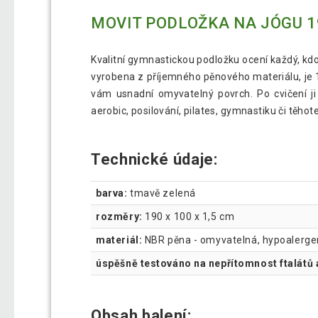
MOVIT PODLOŽKA NA JÓGU 19
Kvalitní gymnastickou podložku ocení každý, kd
vyrobena z příjemného pěnového materiálu, je 
vám usnadní omyvatelný povrch. Po cvičení ji
aerobic, posilování, pilates, gymnastiku či těhot
Technické údaje:
barva:
tmavě zelená
rozměry:
190 x 100 x 1,5 cm
materiál:
NBR pěna - omyvatelná, hypoalergen
úspěšně testováno na nepřítomnost ftalátů 
Obsah balení: