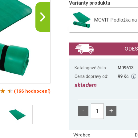
Varianty produktu
MOVIT Podložka na j
MOVIT Podložka na j
ODES
MOVIT Podložka na j
Katalogové číslo:
M09613
Cena dopravy od:
99 Kč
skladem
MOVIT Podložka na j
(166 hodnocení)
-
+
MOVIT Podložka na j
Výrobce
D