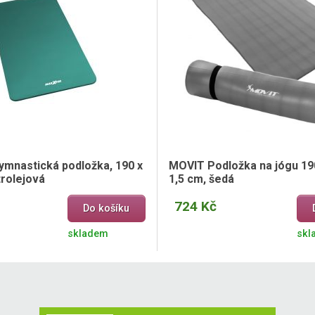
mnastická podložka, 190 x
MOVIT Podložka na jógu 190
trolejová
1,5 cm, šedá
724 Kč
Do košíku
skladem
skl