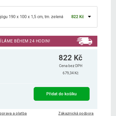
ógu 190 x 100 x 1,5 cm, tm. zelená
822 Kč
ógu 190 x 100 x 1,5 cm, černá
757 Kč
ÍLÁME BĚHEM 24 HODIN!
ógu 190 x 100 x 1,5 cm, červená
701 Kč
822 Kč
Cena bez DPH
679,34 Kč
ógu 190 x 100 x 1,5 cm, fialová
696 Kč
Přidat do košíku
ógu 190 x 100 x 1,5 cm, královsky modrá
749 Kč
oprava a platba
Zákaznická podpora