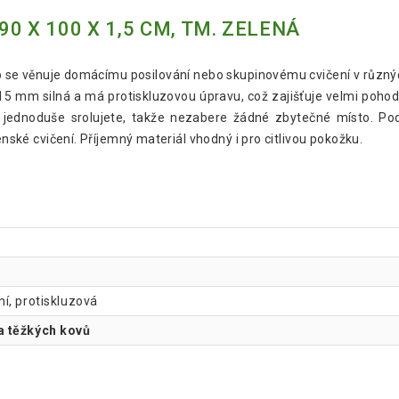
0 X 100 X 1,5 CM, TM. ZELENÁ
o se věnuje domácímu posilování nebo skupinovému cvičení v různý
15 mm silná a má protiskluzovou úpravu, což zajišťuje velmi pohod
 jednoduše srolujete, takže nezabere žádné zbytečné místo. Po
enské cvičení. Příjemný materiál vhodný i pro citlivou pokožku.
í, protiskluzová
a těžkých kovů