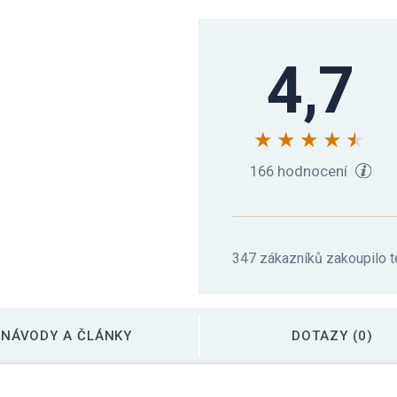
MOVIT Podložka na j
4,7
MOVIT Podložka na j
MOVIT Podložka na j
166 hodnocení
MOVIT Podložka na j
347 zákazníků zakoupilo t
MOVIT Podložka na j
NÁVODY A ČLÁNKY
DOTAZY (0)
MOVIT Podložka na j