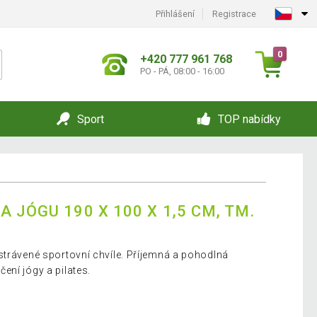
Přihlášení
Registrace
0
+420 777 961 768
PO - PÁ, 08:00 - 16:00
Sport
TOP nabídky
 JÓGU 190 X 100 X 1,5 CM, TM.
strávené sportovní chvíle. Příjemná a pohodlná
ení jógy a pilates.