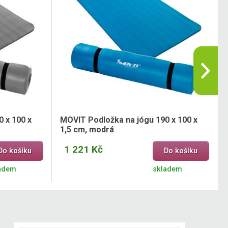
 x 100 x
MOVIT Podložka na jógu 190 x 100 x
1,5 cm, modrá
1 221 Kč
Do košíku
Do košíku
adem
skladem