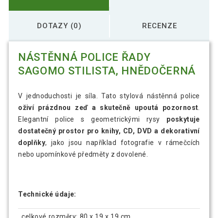
DOTAZY (0)
RECENZE
NÁSTĚNNÁ POLICE ŘADY
SAGOMO STILISTA, HNĚDOČERNÁ
V jednoduchosti je síla. Tato stylová nástěnná police
oživí prázdnou zeď a skutečně upoutá pozornost
.
Elegantní police s geometrickými rysy
poskytuje
dostatečný prostor pro knihy, CD, DVD a dekorativní
doplňky
, jako jsou například fotografie v rámečcích
nebo upomínkové předměty z dovolené.
Technické údaje:
celkové rozměry: 80 x 19 x 19 cm