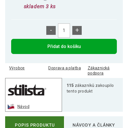
skladem 3 ks
-
+
Přidat do košíku
Výrobce
Doprava a platba
Zákaznická
podpora
115
zákazníků zakoupilo
tento produkt
Návod
POPIS PRODUKTU
NÁVODY A ČLÁNKY