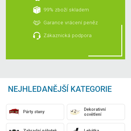
99% zboží skladem
Garance vrácení peněz
Zákaznická podpora
NEJHLEDANĚJŠÍ KATEGORIE
Dekorativní
Párty stany
osvětlení
Zahradní nábytek
Lehátka