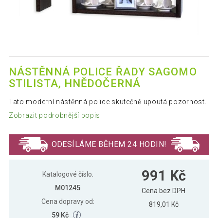
NÁSTĚNNÁ POLICE ŘADY SAGOMO
STILISTA, HNĚDOČERNÁ
Tato moderní nástěnná police skutečně upoutá pozornost.
Zobrazit podrobnější popis
ODESÍLÁME BĚHEM 24 HODIN!
991 Kč
Katalogové číslo:
M01245
Cena bez DPH
Cena dopravy od:
819,01 Kč
59 Kč