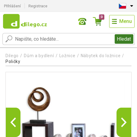
Přihlášení
Registrace
0
Menu
Hledat
Dilego
Dům a bydlení
Ložnice
Nábytek do ložnice
Poličky