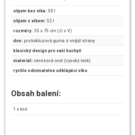
objem bez víka:
50 l
objem s víkem:
52 l
rozměry:
35 x 75 cm (∅ x V)
dno:
protiskluzová guma z vnější strany
klasický design pro vaši kuchyň
materiál:
nerezová ocel (vysoký lesk)
rychle odnímatelné odklápěcí víko
Obsah balení:
1 x koš