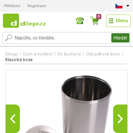
Přihlášení
Registrace
0
Menu
Hledat
Dilego
Dům a bydlení
Do kuchyně
Odpadkové koše
Klasické koše