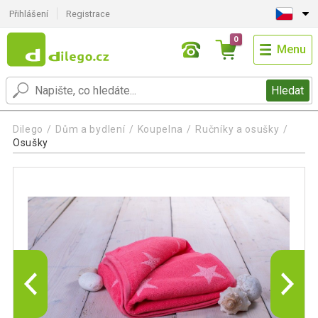
Přihlášení
Registrace
0
Menu
Hledat
Dilego
Dům a bydlení
Koupelna
Ručníky a osušky
Osušky