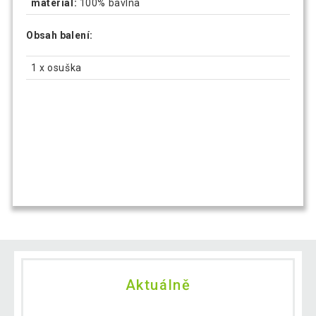
materiál:
100% bavlna
Obsah balení:
1 x osuška
Aktuálně