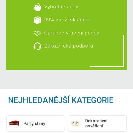
Výhodné ceny
99% zboží skladem
Garance vrácení peněz
Zákaznická podpora
NEJHLEDANĚJŠÍ KATEGORIE
Dekorativní
Párty stany
osvětlení