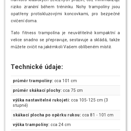
riziko zranění během tréninku. Nohy trampolíny jsou
opatřeny protiskluzovými koncovkami, pro bezpečné
cvičení doma.
Tato fitness trampolína je neuvěřitelně kompaktní a
velice snadno se přepravuje, sestavuje a skládá, takže
můžete cvičit na jakémkoli Vašem oblíbeném místě.
Technické údaje:
průměr trampolíny:
cca 101 cm
průměr skákací plochy:
cca 75 cm
výška nastavitelné rukojeti:
cca 105-125 cm (3
stupně)
skákací plocha po opěrku rukou:
cca 81 - 101 cm
výška trampolíny:
cca 24 cm