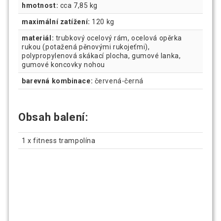
hmotnost:
cca 7,85 kg
maximální zatížení:
120 kg
materiál:
trubkový ocelový rám, ocelová opěrka
rukou (potažená pěnovými rukojeťmi),
polypropylenová skákací plocha, gumové lanka,
gumové koncovky nohou
barevná kombinace:
červená-černá
Obsah balení:
1 x fitness trampolína