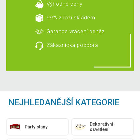
Výhodné ceny
99% zboží skladem
Garance vrácení peněz
Zákaznická podpora
NEJHLEDANĚJŠÍ KATEGORIE
Dekorativní
Párty stany
osvětlení