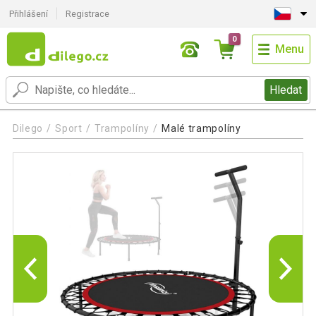
Přihlášení
Registrace
0
Menu
Hledat
Dilego
Sport
Trampolíny
Malé trampolíny