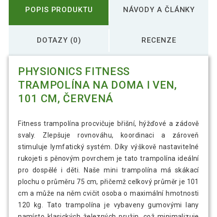
POPIS PRODUKTU
NÁVODY A ČLÁNKY
DOTAZY (0)
RECENZE
PHYSIONICS FITNESS
TRAMPOLÍNA NA DOMA I VEN,
101 CM, ČERVENÁ
Fitness trampolína procvičuje břišní, hýžďové a zádově
svaly. Zlepšuje rovnováhu, koordinaci a zároveň
stimuluje lymfatický systém. Díky výškově nastavitelné
rukojeti s pěnovým povrchem je tato trampolína ideální
pro dospělé i děti. Naše mini trampolína má skákací
plochu o průměru 75 cm, přičemž celkový průměr je 101
cm a může na něm cvičit osoba o maximální hmotnosti
120 kg. Tato trampolína je vybaveny gumovými lany
namísto klasických železných pružin, což minimalizuje