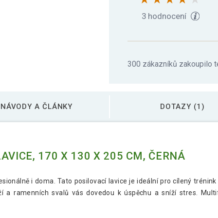
3 hodnocení
300 zákazníků zakoupilo t
NÁVODY A ČLÁNKY
DOTAZY (1)
VICE, 170 X 130 X 205 CM, ČERNÁ
esionálně i doma. Tato posilovací lavice je ideální pro cílený trénin
ží a ramenních svalů vás dovedou k úspěchu a sníží stres. Multi