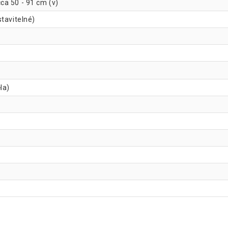
ca 50 - 91 cm (v)
tavitelné)
la)