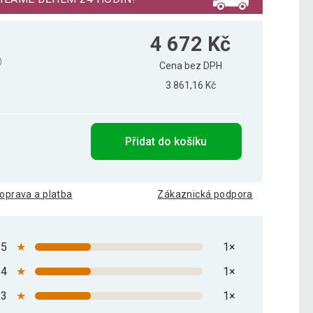
4 672 Kč
Cena bez DPH
3 861,16 Kč
Přidat do košíku
oprava a platba
Zákaznická podpora
5
★
1×
4
★
1×
3
★
1×