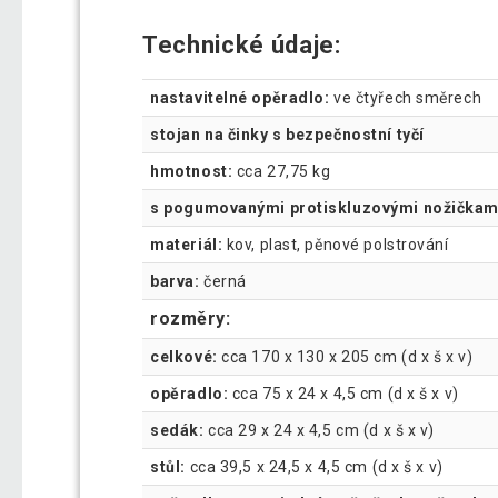
Technické údaje:
nastavitelné opěradlo:
ve čtyřech směrech
stojan na činky s bezpečnostní tyčí
hmotnost:
cca 27,75 kg
s pogumovanými protiskluzovými nožičkami
materiál:
kov, plast, pěnové polstrování
barva:
černá
rozměry:
celkové:
cca 170 x 130 x 205 cm (d x š x v)
opěradlo:
cca 75 x 24 x 4,5 cm (d x š x v)
sedák:
cca 29 x 24 x 4,5 cm (d x š x v)
stůl:
cca 39,5 x 24,5 x 4,5 cm (d x š x v)