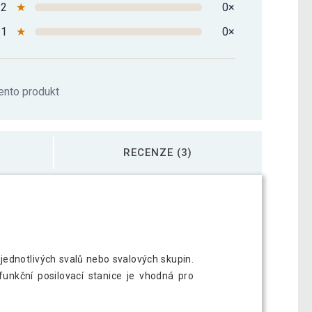
2
★
0×
1
★
0×
ento produkt
RECENZE (3)
k jednotlivých svalů nebo svalových skupin.
funkční posilovací stanice je vhodná pro