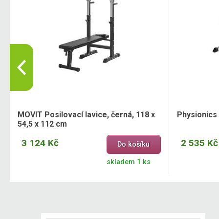
MOVIT Posilovací lavice, černá, 118 x
Physionics 
54,5 x 112 cm
3 124 Kč
2 535 Kč
Do košíku
skladem 1 ks