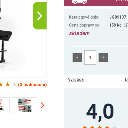
Katalogové číslo:
JG89107
Cena dopravy od:
159 Kč
skladem
-
+
Výrobce
D
(3 hodnocení)
4,0