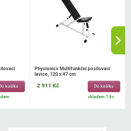
ilovací
Physionics Multifunkční posilovací
lavice, 120 x 47 cm
2 911 Kč
Do košíku
Do košíku
adem
skladem 1 ks