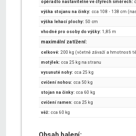
opěradlo nastavitelné ve čtyřech směrech:
c
výška stojanu na činky:
cca 108 - 138 cm (nas
výška lehací plochy:
50 cm
vhodné pro osoby do výšky:
1,85 m
maximální zatížení:
celkové:
200 kg (včetně závaží a hmotnosti tě
motýlek:
cca 25 kg na stranu
vysunuté nohy:
cca 25 kg
cvičení nohou:
cca 50 kg
stojan na činky:
cca 60 kg
cvičení ramen:
cca 25 kg
věž:
cca 60 kg
Obsah balení: