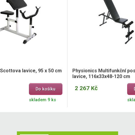
Scottova lavice, 95 x 50 cm
Physionics Multifunkční pos
lavice, 116x33x48-120 cm
2 267 Kč
Do košíku
skladem 9 ks
skl