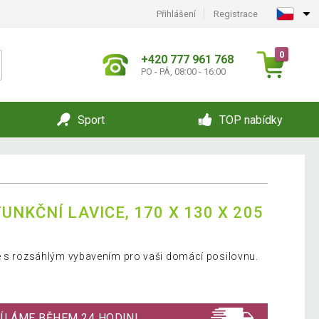
Přihlášení
Registrace
0
+420 777 961 768
PO - PÁ, 08:00 - 16:00
Sport
TOP nabídky
UNKČNÍ LAVICE, 170 X 130 X 205
ce s rozsáhlým vybavením pro vaši domácí posilovnu.
ÍLÁME BĚHEM 24 HODIN!