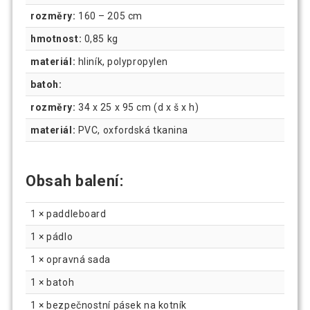
rozměry:
160 – 205 cm
hmotnost:
0,85 kg
materiál:
hliník, polypropylen
batoh:
rozměry:
34 x 25 x 95 cm (d x š x h)
materiál:
PVC, oxfordská tkanina
Obsah balení:
1 × paddleboard
1 × pádlo
1 × opravná sada
1 × batoh
1 × bezpečnostní pásek na kotník