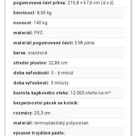
pogumovaná část prkna:
215,8 × 67,6 cm (d x š)
hmotnost:
8,05 kg
nosnost:
140 kg
materiál:
PVC
materiál pogumované části:
EVA pěna
barva:
oranžová
střední ploutev:
22,86 cm
doba nafouknutí:
5 - 6 minut
doba vyfouknutí:
3 minuty
hustota kapkového stehu:
12 000 stehů na m²
bezpečnostní pásek na kotník:
rozměry:
20,3 cm
materiál:
termoplastický polyuretan
výsuvné trojdílné pádlo: