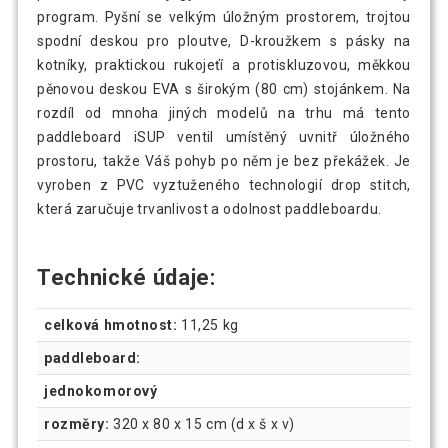
program. Pyšní se velkým úložným prostorem, trojtou
spodní deskou pro ploutve, D-kroužkem s pásky na
kotníky, praktickou rukojeťí a protiskluzovou, měkkou
pěnovou deskou EVA s širokým (80 cm) stojánkem. Na
rozdíl od mnoha jiných modelů na trhu má tento
paddleboard iSUP ventil umístěný uvnitř úložného
prostoru, takže Váš pohyb po něm je bez překážek. Je
vyroben z PVC vyztuženého technologií drop stitch,
která zaručuje trvanlivost a odolnost paddleboardu.
Technické údaje:
celková hmotnost:
11,25 kg
paddleboard:
jednokomorový
rozměry:
320 x 80 x 15 cm (d x š x v)