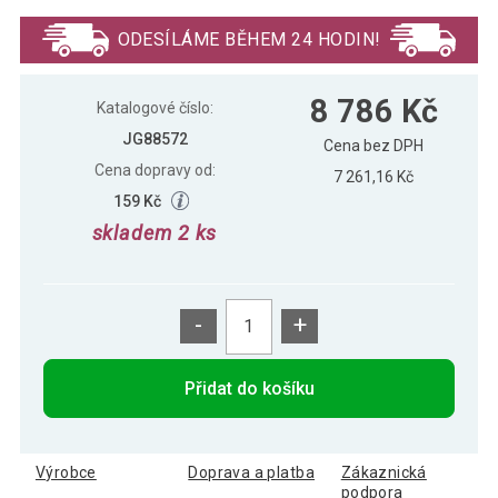
9 057 Kč
Poseidón, 320 cm
ODESÍLÁME BĚHEM 24 HODIN!
8 786 Kč
Katalogové číslo:
JG88572
Cena bez DPH
Cena dopravy od:
7 261,16 Kč
159 Kč
skladem 2 ks
-
+
Přidat do košíku
Výrobce
Doprava a platba
Zákaznická
podpora