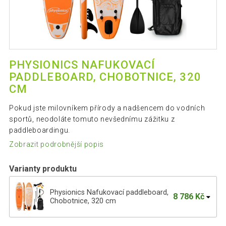
PHYSIONICS NAFUKOVACÍ
PADDLEBOARD, CHOBOTNICE, 320
CM
Pokud jste milovníkem přírody a nadšencem do vodních
sportů, neodoláte tomuto nevšednímu zážitku z
paddleboardingu.
Zobrazit podrobnější popis
Varianty produktu
Physionics Nafukovací paddleboard,
8 786 Kč
Chobotnice, 320 cm
Physionics Nafukovací paddleboard,