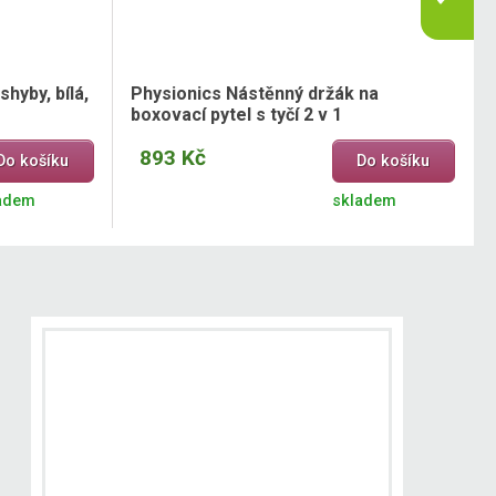
hyby, bílá,
Physionics Nástěnný držák na
boxovací pytel s tyčí 2 v 1
893 Kč
Do košíku
Do košíku
adem
skladem