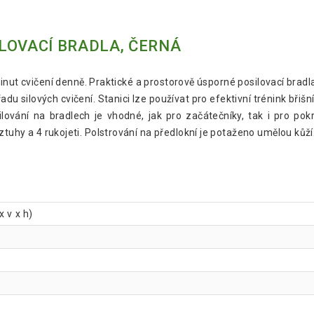
LOVACÍ BRADLA, ČERNÁ
nut cvičení denně. Praktické a prostorově úsporné posilovací bradla
adu silových cvičení. Stanici lze používat pro efektivní trénink břiš
lování na bradlech je vhodné, jak pro začátečníky, tak i pro pok
ztuhy a 4 rukojeti. Polstrování na předlokní je potaženo umělou kůží
x v x h)