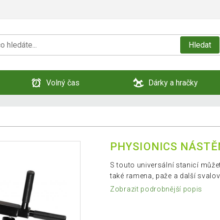
Hledat
Volný čas
Dárky a hračky
PHYSIONICS NÁSTĚ
S touto universální stanicí můžet
také ramena, paže a další svalov
Zobrazit podrobnější popis