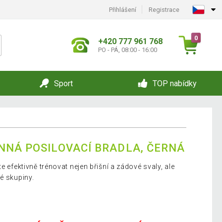
Přihlášení
Registrace
0
+420 777 961 768
PO - PÁ, 08:00 - 16:00
Sport
TOP nabídky
NNÁ POSILOVACÍ BRADLA, ČERNÁ
e efektivně trénovat nejen břišní a zádové svaly, ale
é skupiny.