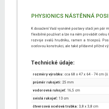
PHYSIONICS NÁSTĚNNÁ POSI
K dosažení Vaší vysněné postavy stačí jen pár mi
flexibilně používat a lze na něm provádět celou ř
rozvoje svalů hrudníku, ramen a tricepsů. Posi
ocelovou konstrukci, ale také přídavné příčné vý
Technické údaje:
rozměry výrobku:
cca 68 x 47 x 64 - 74 cm (š 
průměr rukojeti:
25 mm
vodorovná rukojeť:
16,5 cm
svislá rukojeť:
13 cm
čtvercová ocelová trubka:
3,8 x 3,8 cm