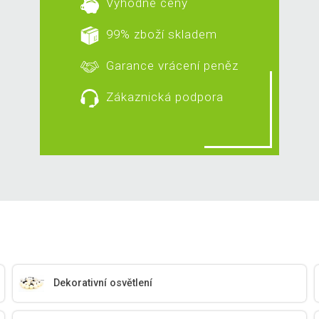
Výhodné ceny
99% zboží skladem
Garance vrácení peněz
Zákaznická podpora
Dekorativní osvětlení