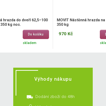
á hrazda do dveří 62,5–100
MOVIT Nástěnná hrazda na s
 350 kg nos.
350 kg
970 Kč
Do košíku
skladem
skl
Výhody nákupu
Dodání zboží do 48h