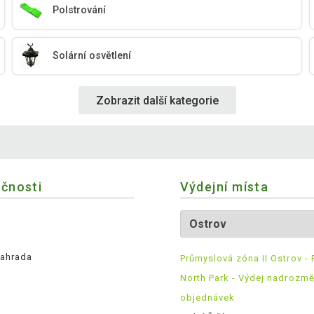
Polstrování
Solární osvětlení
Zobrazit další kategorie
ečnosti
Výdejní místa
ahrada
Průmyslová zóna II Ostrov - 
North Park - Výdej nadrozm
objednávek