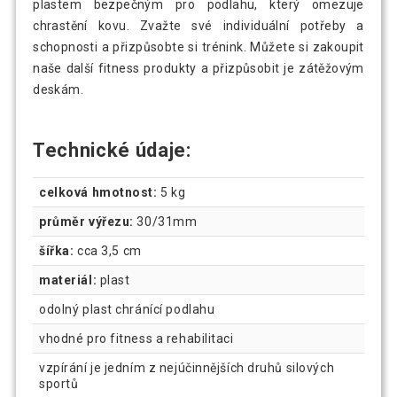
plastem bezpečným pro podlahu, který omezuje
chrastění kovu. Zvažte své individuální potřeby a
schopnosti a přizpůsobte si trénink. Můžete si zakoupit
naše další fitness produkty a přizpůsobit je zátěžovým
deskám.
Technické údaje:
celková hmotnost:
5 kg
průměr výřezu:
30/31mm
šířka:
cca 3,5 cm
materiál:
plast
odolný plast chránící podlahu
vhodné pro fitness a rehabilitaci
vzpírání je jedním z nejúčinnějších druhů silových
sportů