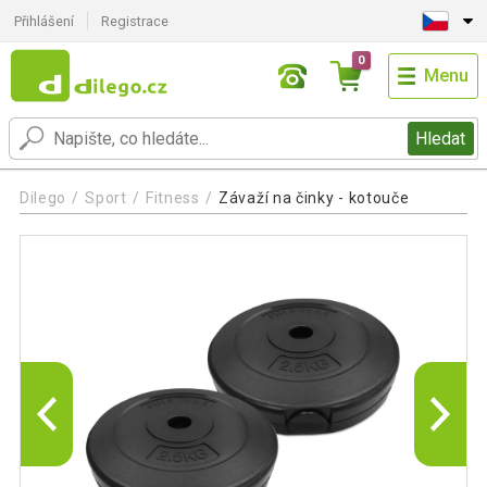
Přihlášení
Registrace
0
Menu
Hledat
Dilego
Sport
Fitness
Závaží na činky - kotouče