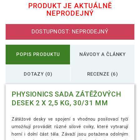
PRODUKT JE AKTUÁLNĚ
NEPRODEJNÝ
Physionics Sada zátěžových desek 2 x 5
346 Kč
kg, 31 mm
DOSTUPNOST: NEPRODEJNÝ
POPIS PRODUKTU
NÁVODY A ČLÁNKY
DOTAZY (0)
RECENZE (6)
PHYSIONICS SADA ZÁTĚŽOVÝCH
DESEK 2 X 2,5 KG, 30/31 MM
Zátěžové desky ve spojení s vhodnou posilovací tyčí
umožňují provádět různé silové cviky, které vytvarují
horní i dolní část těla. Závaží jsou potažena odolným