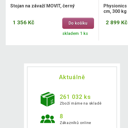
Stojan na závaží MOVIT, černý
Physionics 
cm, 300 kg
1 356 Kč
2 899 Kč
Do košíku
skladem 1 ks
Aktuálně
261 032 ks
Zboží máme na skladě
8
Zákazníků online