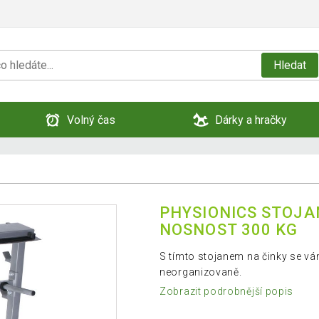
Hledat
Volný čas
Dárky a hračky
PHYSIONICS STOJA
NOSNOST 300 KG
S tímto stojanem na činky se vá
neorganizovaně.
Zobrazit podrobnější popis