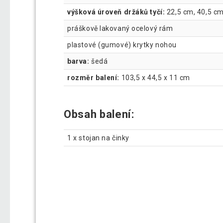
výšková úroveň držáků tyčí:
22,5 cm, 40,5 cm
práškově lakovaný ocelový rám
plastové (gumové) krytky nohou
barva:
šedá
rozměr balení:
103,5 x 44,5 x 11 cm
Obsah balení:
1 x stojan na činky