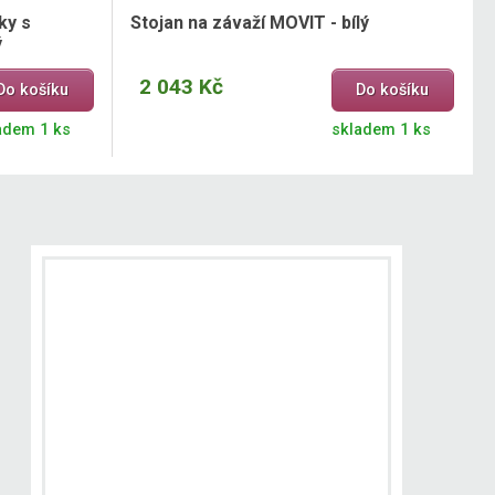
ky s
Stojan na závaží MOVIT - bílý
ý
2 043 Kč
Do košíku
Do košíku
adem 1 ks
skladem 1 ks