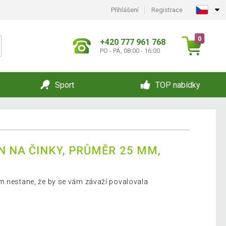
Přihlášení
Registrace
0
+420 777 961 768
PO - PÁ, 08:00 - 16:00
Sport
TOP nabídky
N NA ČINKY, PRŮMĚR 25 MM,
m nestane, že by se vám závaží povalovala