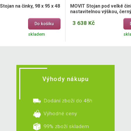
Stojan na činky, 98 x 95 x 48
MOVIT Stojan pod velké čin
nastavitelnou výškou, čern
3 638 Kč
Do košíku
skladem
skl
Výhody nákupu
Dodání zboží do 48h
Výhodné ceny
99% zboží skladem