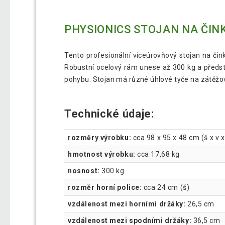
PHYSIONICS STOJAN NA ČIN
Tento profesionální víceúrovňový stojan na činky
Robustní ocelový rám unese až 300 kg a předst
pohybu. Stojan má různé úhlové tyče na zátěžov
Technické údaje:
rozměry výrobku:
cca 98 x 95 x 48 cm (š x v x
hmotnost výrobku:
cca 17,68 kg
nosnost:
300 kg
rozměr horní police:
cca 24 cm (š)
vzdálenost mezi horními držáky:
26,5 cm
vzdálenost mezi spodními držáky:
36,5 cm