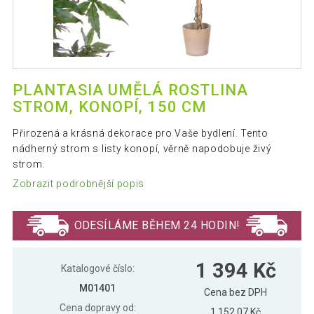
PLANTASIA UMĚLÁ ROSTLINA
STROM, KONOPÍ, 150 CM
Přirozená a krásná dekorace pro Vaše bydlení. Tento
nádherný strom s listy konopí, věrně napodobuje živý
strom.
Zobrazit podrobnější popis
ODESÍLÁME BĚHEM 24 HODIN!
1 394 Kč
Katalogové číslo:
M01401
Cena bez DPH
Cena dopravy od:
1 152,07 Kč