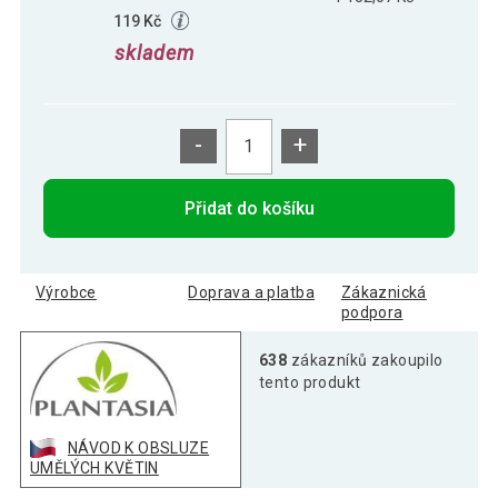
119 Kč
skladem
-
+
Přidat do košíku
Výrobce
Doprava a platba
Zákaznická
podpora
638
zákazníků zakoupilo
tento produkt
NÁVOD K OBSLUZE
UMĚLÝCH KVĚTIN