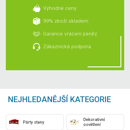
Výhodné ceny
99% zboží skladem
Garance vrácení peněz
Zákaznická podpora
NEJHLEDANĚJŠÍ KATEGORIE
Dekorativní
Párty stany
osvětlení