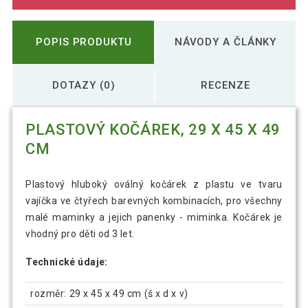
POPIS PRODUKTU
NÁVODY A ČLÁNKY
DOTAZY (0)
RECENZE
PLASTOVÝ KOČÁREK, 29 X 45 X 49
CM
Plastový hluboký oválný kočárek z plastu ve tvaru
vajíčka ve čtyřech barevných kombinacích, pro všechny
malé maminky a jejich panenky - miminka. Kočárek je
vhodný pro děti od 3 let.
Technické údaje:
rozměr: 29 x 45 x 49 cm (š x d x v)