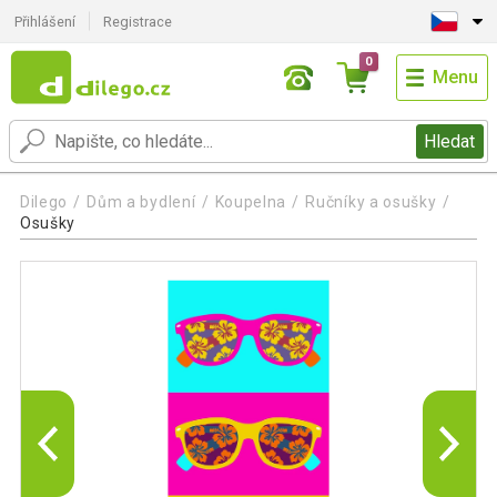
Přihlášení
Registrace
0
Menu
Hledat
Dilego
Dům a bydlení
Koupelna
Ručníky a osušky
Osušky