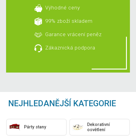
Výhodné ceny
99% zboží skladem
Garance vrácení peněz
Zákaznická podpora
NEJHLEDANĚJŠÍ KATEGORIE
Dekorativní
Párty stany
osvětlení