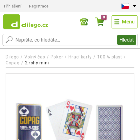
Přihlášení
Registrace
0
Menu
Hledat
Dilego
Volný čas
Poker
Hrací karty
100 % plast
Copag
2 rohy mini