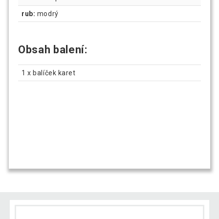
rub:
modrý
Obsah balení:
1 x balíček karet