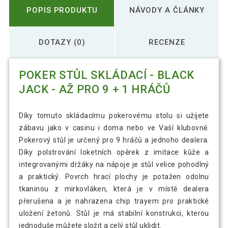
POPIS PRODUKTU
NÁVODY A ČLÁNKY
DOTAZY (0)
RECENZE
POKER STŮL SKLÁDACÍ - BLACK
JACK - AŽ PRO 9 + 1 HRÁČŮ
Díky tomuto skládacímu pokerovému stolu si užijete
zábavu jako v casinu i doma nebo ve Vaší klubovně.
Pokerový stůl je určený pro 9 hráčů a jednoho dealera.
Díky polstrování loketních opěrek z imitace kůže a
integrovanými držáky na nápoje je stůl velice pohodlný
a praktický. Povrch hrací plochy je potažen odolnu
tkaninou z mirkovláken, která je v místě dealera
přerušena a je nahrazena chip trayem pro praktické
uložení žetonů. Stůl je má stabilní konstrukci, kterou
jednoduše můžete složit a celý stůl uklidit.