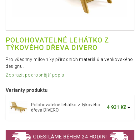
POLOHOVATELNÉ LEHÁTKO Z
TÝKOVÉHO DŘEVA DIVERO
Pro všechny milovníky přírodních materiálů a venkovského
designu.
Zobrazit podrobnější popis
Varianty produktu
Polohovatelné lehátko z týkového
4 931 Kč
dřeva DIVERO
Polohovací teakové lehátko s kolečky,
5 140 Kč
skládací 200 cm
ODESÍLÁME BĚHEM 24 HODIN!