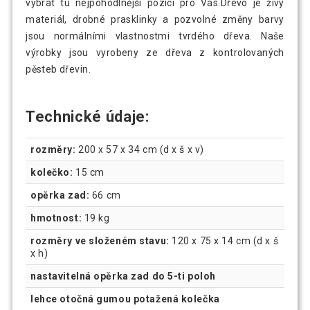
vybrat tu nejpohodlnější pozici pro Vás.Dřevo je živý
materiál, drobné prasklinky a pozvolné změny barvy
jsou normálními vlastnostmi tvrdého dřeva. Naše
výrobky jsou vyrobeny ze dřeva z kontrolovaných
pěsteb dřevin.
Technické údaje:
rozměry:
200 x 57 x 34 cm (d x š x v)
kolečko:
15 cm
opěrka zad:
66 cm
hmotnost:
19 kg
rozměry ve složeném stavu:
120 x 75 x 14 cm (d x š
x h)
nastavitelná opěrka zad do 5-ti poloh
lehce otočná gumou potažená kolečka