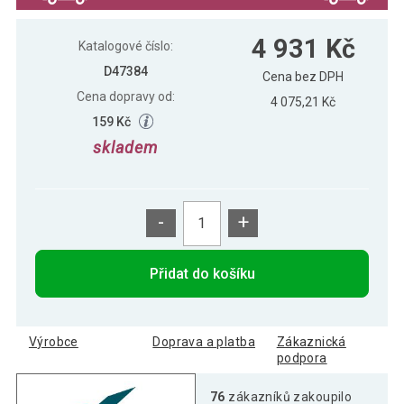
4 931 Kč
Katalogové číslo:
D47384
Cena bez DPH
Cena dopravy od:
4 075,21 Kč
159 Kč
skladem
-
+
Přidat do košíku
Výrobce
Doprava a platba
Zákaznická
podpora
76
zákazníků zakoupilo