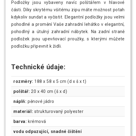
Podložky jsou vybaveny navíc polštářem v hlavové
části. Díky skrytému všitému zipu máte možnost potah
kdykoliv sundat a vyčistit. Elegantní podložky jsou velmi
pohodlné a promění Vaše zahradní lehátko v elegantní,
pohodlný a útulný zahradní nábytek. Na zadní straně
podložek jsou upevňovací proužky, s kterými můžete
podložku připevnit k židli.
Technické údaje:
rozměry:
188 x 58 x 5 cm (d x š x t)
polštář:
20 x 40 cm (š x d)
náplň:
pěnové jádro
materiál:
strukturovaný polyester
barva:
krémová
vodu odpuzující, snadné čištění