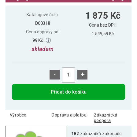
Zahradní polstrování na lehátko, světle
1 875 Kč
1 875 Kč
šedé
Katalogové číslo:
D00318
Cena bez DPH
Cena dopravy od:
1 549,59 Kč
99 Kč
skladem
-
+
Přidat do košíku
Výrobce
Doprava a platba
Zákaznická
podpora
182
zákazníků zakoupilo