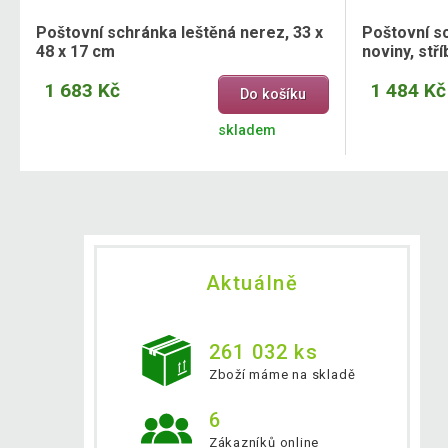
Poštovní schránka leštěná nerez, 33 x
Poštovní s
48 x 17 cm
noviny, stří
1 683 Kč
1 484 Kč
Do košíku
skladem
Aktuálně
261 032 ks
Zboží máme na skladě
6
Zákazníků online