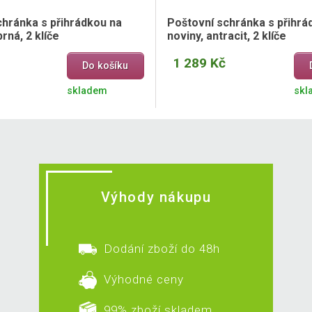
chránka s přihrádkou na
Poštovní schránka s přihrá
brná, 2 klíče
noviny, antracit, 2 klíče
1 289 Kč
Do košíku
skladem
skl
Výhody nákupu
Dodání zboží do 48h
Výhodné ceny
99% zboží skladem