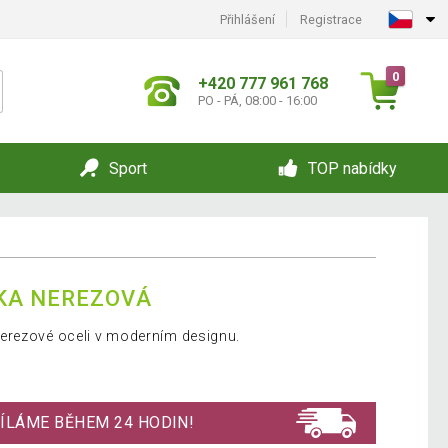
Přihlášení
Registrace
0
+420 777 961 768
PO - PÁ, 08:00 - 16:00
Sport
TOP nabídky
KA NEREZOVÁ
erezové oceli v moderním designu.
ÍLÁME BĚHEM 24 HODIN!