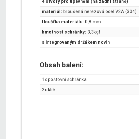
4 otvory pro upevnění (na zadní straně)
materiál:
broušená nerezová ocel V2A (304)
tloušťka materiálu:
0,8 mm
hmotnost schránky:
3,3kg!
s integrovaným držákem novin
Obsah balení:
1x poštovní schránka
2x klíč