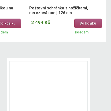
dkou na
Poštovní schránka s nožičkami,
nerezová ocel, 126 cm
2 494 Kč
Do košíku
Do košíku
adem
skladem