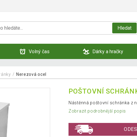
Hledat
Volný čas
Dárky a hračky
ránky
Nerezová ocel
POŠTOVNÍ SCHRÁN
Nástěnná poštovní schránka z n
Zobrazit podrobnější popis
ODES