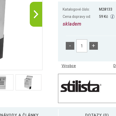
Katalogové číslo:
M28133
Cena dopravy od:
59 Kč
skladem
-
+
Výrobce
D
NÁVODY A ČLÁNKY
DOTAZY (0)