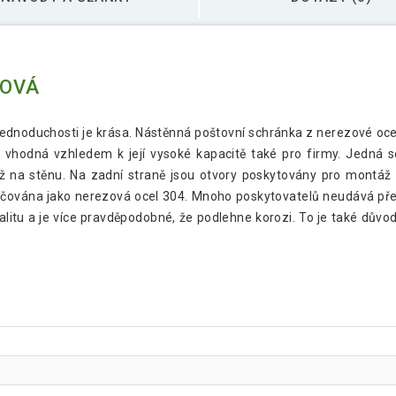
ZOVÁ
jednoduchosti je krása. Nástěnná poštovní schránka z nerezové o
 vhodná vzhledem k její vysoké kapacitě také pro firmy. Jedná 
ž na stěnu. Na zadní straně jsou otvory poskytovány pro montáž 
ačována jako nerezová ocel 304. Mnoho poskytovatelů neudává přes
litu a je více pravděpodobné, že podlehne korozi. To je také důvod