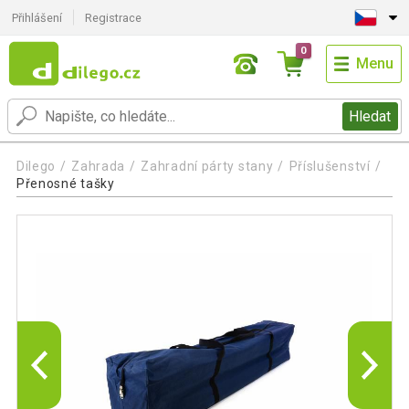
Přihlášení
Registrace
0
Menu
Hledat
Dilego
Zahrada
Zahradní párty stany
Příslušenství
Přenosné tašky