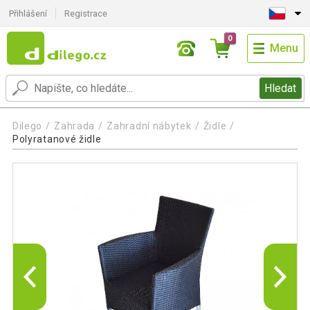
Přihlášení
Registrace
0
Menu
Hledat
Dilego
Zahrada
Zahradní nábytek
Židle
Polyratanové židle