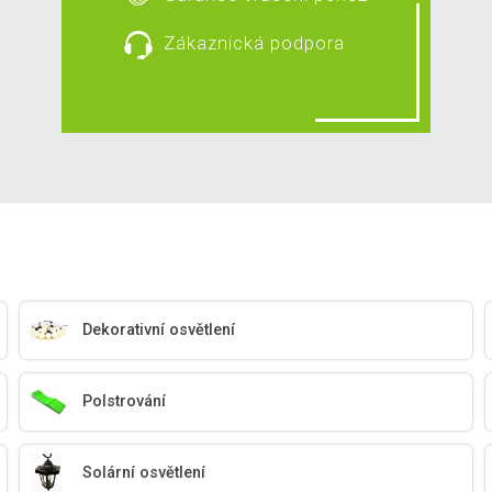
Zákaznická podpora
Dekorativní osvětlení
Polstrování
Solární osvětlení