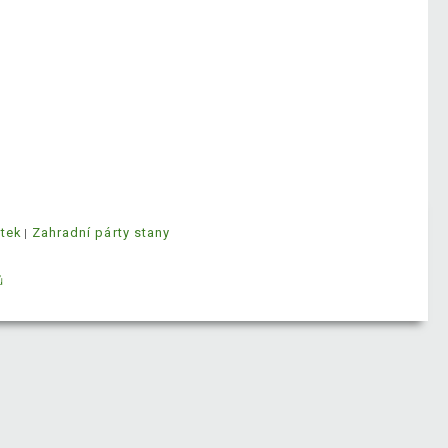
ytek
Zahradní párty stany
ů