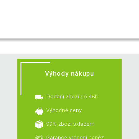
Výhody nákupu
Dodání zboží do 48h
Výhodné ceny
99% zboží skladem
Garance vrácení peněz