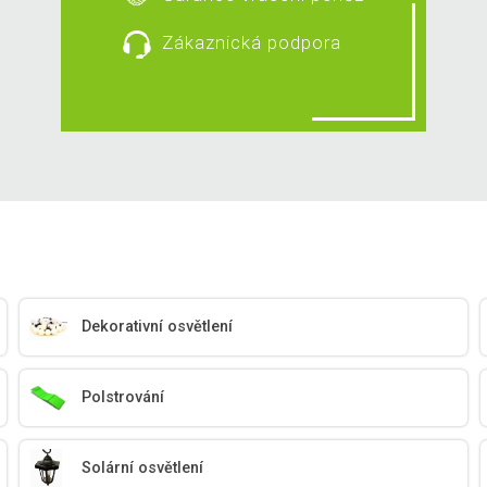
Zákaznická podpora
Dekorativní osvětlení
Polstrování
Solární osvětlení