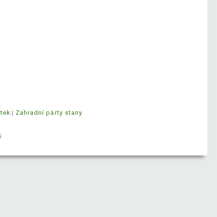
ytek
Zahradní párty stany
ů