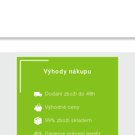
Výhody nákupu
Dodání zboží do 48h
Výhodné ceny
99% zboží skladem
Garance vrácení peněz