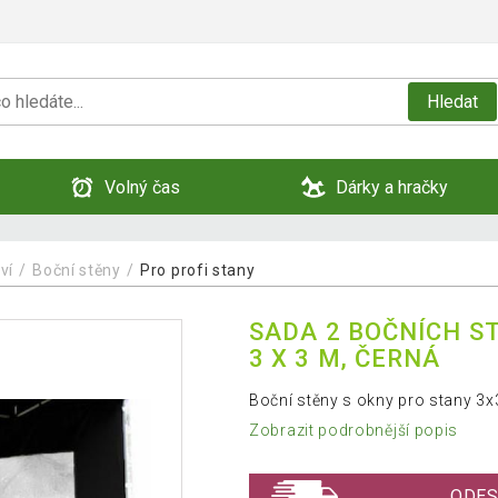
Hledat
Volný čas
Dárky a hračky
ví
Boční stěny
Pro profi stany
SADA 2 BOČNÍCH S
3 X 3 M, ČERNÁ
Boční stěny s okny pro stany 3x
Zobrazit podrobnější popis
ODES