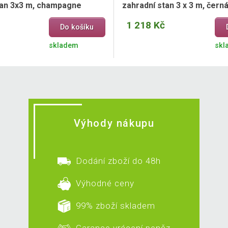
tan 3x3 m, champagne
zahradní stan 3 x 3 m, čern
1 218 Kč
Do košíku
skladem
skl
Výhody nákupu
Dodání zboží do 48h
Výhodné ceny
99% zboží skladem
Garance vrácení peněz