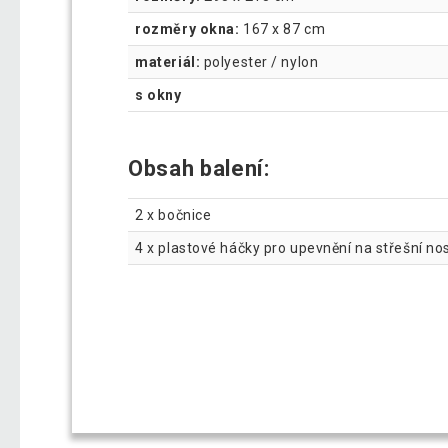
rozměry okna:
167 x 87 cm
materiál:
polyester / nylon
s okny
Obsah balení:
2 x bočnice
4 x plastové háčky pro upevnění na střešní no