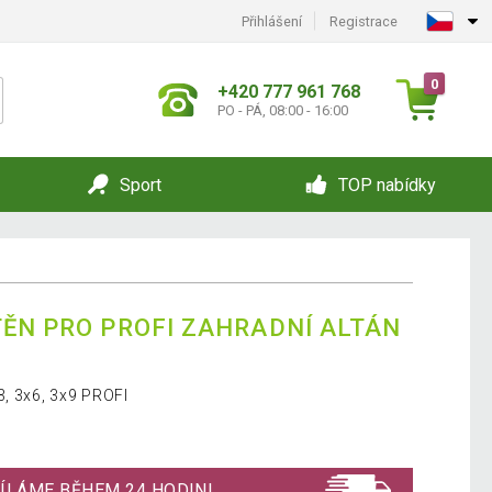
Přihlášení
Registrace
0
+420 777 961 768
PO - PÁ, 08:00 - 16:00
Sport
TOP nabídky
TĚN PRO PROFI ZAHRADNÍ ALTÁN
3, 3x6, 3x9 PROFI
ÍLÁME BĚHEM 24 HODIN!