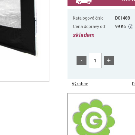
Katalogové číslo:
D01488
Cena dopravy od:
99 Kč
skladem
-
+
Výrobce
D