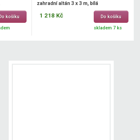
á
zahradní altán 3 x 3 m, bílá
1 218 Kč
Do košíku
Do košíku
adem
skladem 7 ks